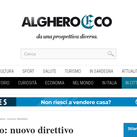
CULTURA
SPORT
SALUTE
TURISMO
IN SARDEGNA
ATTUALI
TORIO
CURIOSITÀ
ECONOMIA
NEL MONDO
IN ITALIA
IN CIT
ero: nuovo direttivo
: nuovo direttivo