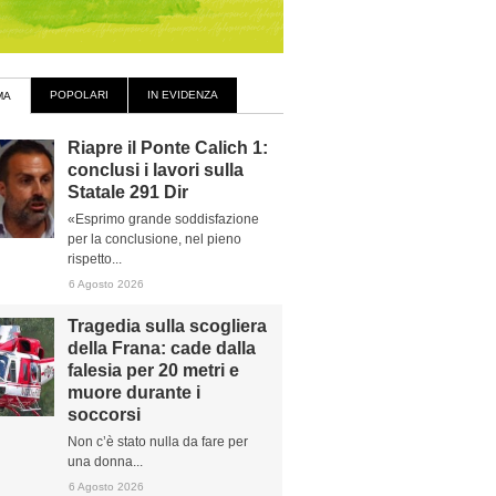
POPOLARI
IN EVIDENZA
MA
Riapre il Ponte Calich 1:
conclusi i lavori sulla
Statale 291 Dir
«Esprimo grande soddisfazione
per la conclusione, nel pieno
rispetto...
6 Agosto 2026
Tragedia sulla scogliera
della Frana: cade dalla
falesia per 20 metri e
muore durante i
soccorsi
Non c’è stato nulla da fare per
una donna...
6 Agosto 2026