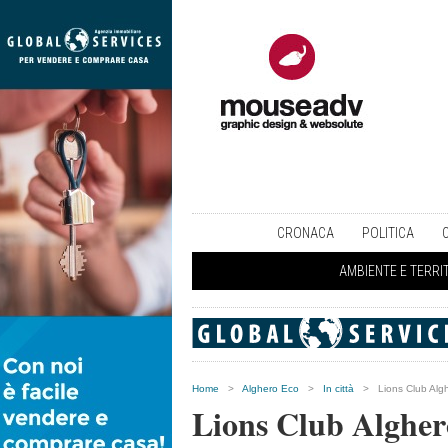
CRONACA
POLITICA
AMBIENTE E TERRI
Home
>
Alghero Eco
>
In città
>
Lions Club Algh
Lions Club Alghero