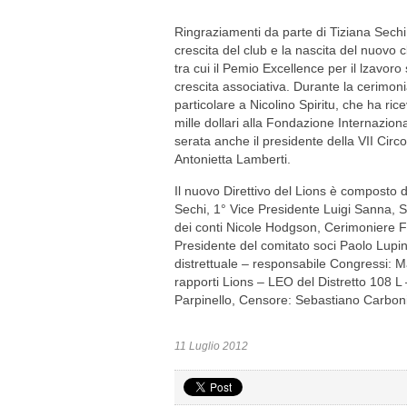
Ringraziamenti da parte di Tiziana Sechi 
crescita del club e la nascita del nuovo 
tra cui il Pemio Excellence per il lzavoro
crescita associativa.
Durante la cerimonia
particolare a
Nicolino Spiritu, che ha ric
mille dollari alla Fondazione Internaziona
serata anche il presidente della VII Circ
Antonietta Lamberti.
Il nuovo Direttivo
del Lions è composto 
Sechi,
1° Vice Presidente Luigi Sanna,
S
dei conti Nicole Hodgson
, Cerimoniere F
Presidente del comitato soci Paolo Lupi
distrettuale – responsabile Congressi: 
rapporti Lions – LEO del Distretto 108 L 
Parpinello,
Censore: Sebastiano Carbon
11 Luglio 2012