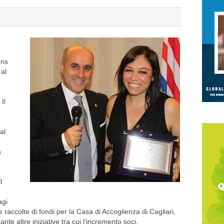
ons
 al
Il
al
a
l
agi
 raccolte di fondi per la Casa di Accoglienza di Cagliari,
tante altre iniziative tra cui l’incremento soci.