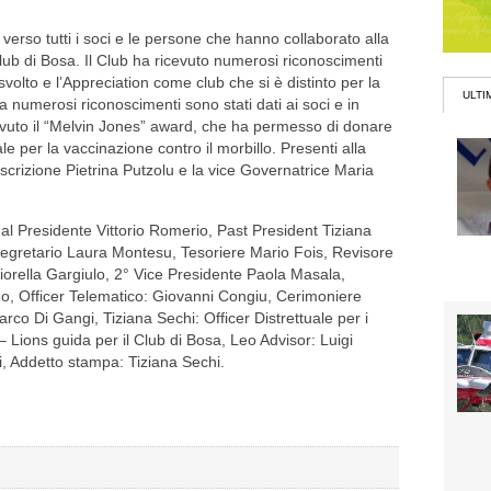
verso tutti i soci e le persone che hanno collaborato alla
club di Bosa. Il Club ha ricevuto numerosi riconoscimenti
 svolto e l’Appreciation come club che si è distinto per la
ULTI
 numerosi riconoscimenti sono stati dati ai soci e in
evuto il “Melvin Jones” award
, che ha permesso di donare
le per la vaccinazione contro il morbillo. Presenti alla
oscrizione Pietrina Putzolu e la vice Governatrice Maria
dal
Presidente Vittorio Romerio,
Past President Tiziana
egretario Laura Montesu
, Tesoriere Mario Fois,
Revisore
iorella Gargiulo
, 2° Vice Presidente Paola Masala,
no
, Officer Telematico: Giovanni Congiu
, Cerimoniere
Marco Di Gangi
, Tiziana Sechi: Officer Distrettuale per i
– Lions guida per il Club di Bosa
, Leo Advisor: Luigi
i
, Addetto stampa: Tiziana Sechi
.