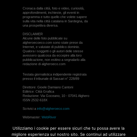
Cronaca dalla città, foto e video, curiosità,
approfondimenti, inchieste, gli eventi in
programma e tutto quello che volete sapere
sulla vita nella città catalana in Sardegna, da
una prospettiva diversa.
DISCLAIMER
Alcune delle foto pubblicate su
algheroecoeco.com sono state prese da
Internet, e valutate di pubblico dominio.
Qualora i soggetti o gli autori delle stesse
avessero qualcosa da eccepire alla loro
pubblicazione, non esitino a segnalarlo alla
redazione di algheroeco.com
Testata giornalistica indipendente registrata
presso il tribunale di Sassari n° 228/89
Direttore: Gioele Damiano Cantoni
Editrice: Città Grafica
Redazione: Via Goceano, 10 - 07041 Alghero
ISSN 2532-618X
Scrivici a
info@algheroeco.com
Webmaster:
WebRiver
© ALGHERO ECO Riproduzione solo con il
Utilizziamo i cookie per essere sicuri che tu possa avere la
permesso di algheroeco.com
migliore esperienza sul nostro sito. Se continui ad utilizzare