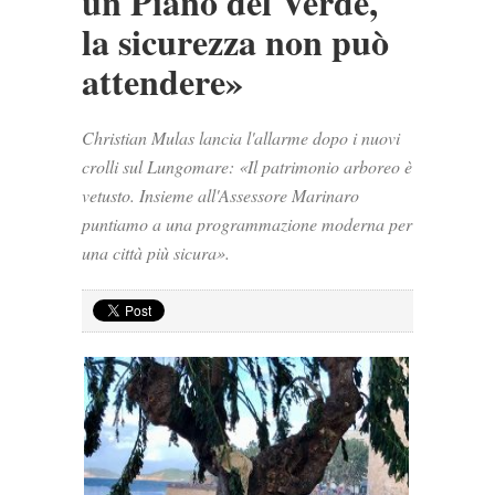
un Piano del Verde,
la sicurezza non può
attendere»
Christian Mulas lancia l'allarme dopo i nuovi
crolli sul Lungomare: «Il patrimonio arboreo è
vetusto. Insieme all'Assessore Marinaro
puntiamo a una programmazione moderna per
una città più sicura».