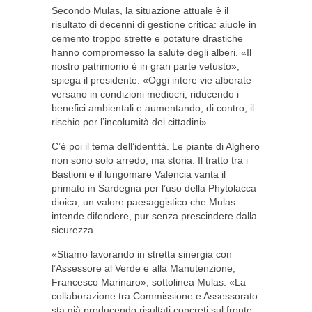
Secondo Mulas, la situazione attuale è il
risultato di decenni di gestione critica: aiuole in
cemento troppo strette e potature drastiche
hanno compromesso la salute degli alberi. «Il
nostro patrimonio è in gran parte vetusto»,
spiega il presidente. «Oggi intere vie alberate
versano in condizioni mediocri, riducendo i
benefici ambientali e aumentando, di contro, il
rischio per l’incolumità dei cittadini».
C’è poi il tema dell’identità. Le piante di Alghero
non sono solo arredo, ma storia. Il tratto tra i
Bastioni e il lungomare Valencia vanta il
primato in Sardegna per l’uso della Phytolacca
dioica, un valore paesaggistico che Mulas
intende difendere, pur senza prescindere dalla
sicurezza.
«Stiamo lavorando in stretta sinergia con
l’Assessore al Verde e alla Manutenzione,
Francesco Marinaro», sottolinea Mulas. «La
collaborazione tra Commissione e Assessorato
sta già producendo risultati concreti sul fronte