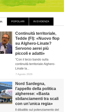
POPOLARI
IN EVIDENZA
MA
Continuità territoriale,
Tedde (FI): «Nuovo flop
su Alghero-Linate?
Servono aerei più
piccoli e adatti»
“Con il terzo bando sulla
continuità territoriale Alghero-
Linate la...
7 Agosto 2026
Nord Sardegna,
l’appello della politica
algherese: «Basta
sbilanciamenti tra scali
con un’unica regia»
Il dibattito sul potenziamento del