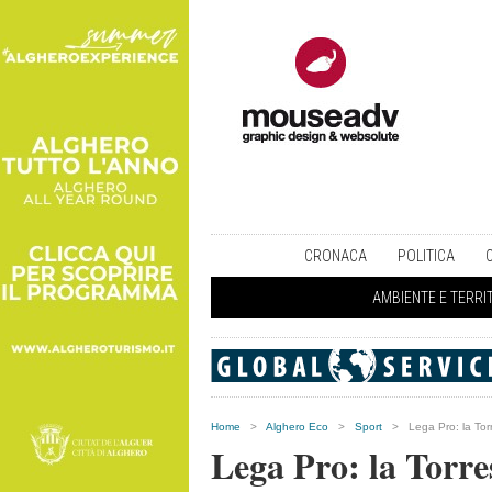
CRONACA
POLITICA
AMBIENTE E TERRI
Home
>
Alghero Eco
>
Sport
>
Lega Pro: la Tor
Lega Pro: la Torre