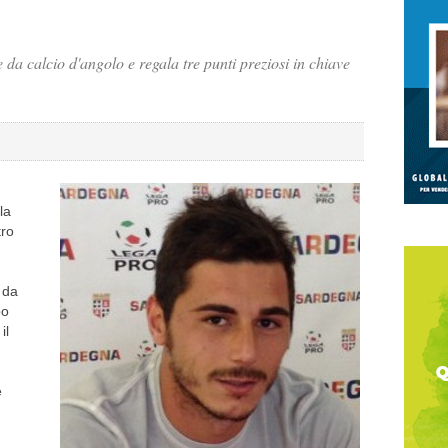
 da calcio d'angolo e regala tre punti preziosi in chiave
la
tro
 da
po
il
e