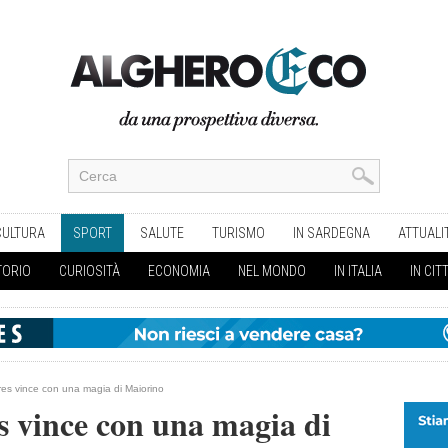
CULTURA
SPORT
SALUTE
TURISMO
IN SARDEGNA
ATTUALI
TORIO
CURIOSITÀ
ECONOMIA
NEL MONDO
IN ITALIA
IN CIT
res vince con una magia di Maiorino
s vince con una magia di