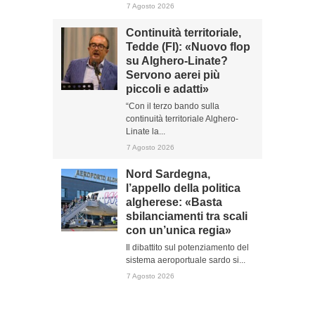
7 Agosto 2026
Continuità territoriale,
Tedde (FI): «Nuovo flop
su Alghero-Linate?
Servono aerei più
piccoli e adatti»
“Con il terzo bando sulla
continuità territoriale Alghero-
Linate la...
7 Agosto 2026
Nord Sardegna,
l’appello della politica
algherese: «Basta
sbilanciamenti tra scali
con un’unica regia»
Il dibattito sul potenziamento del
sistema aeroportuale sardo si...
7 Agosto 2026