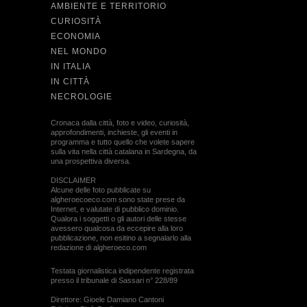
AMBIENTE E TERRITORIO
CURIOSITÀ
ECONOMIA
NEL MONDO
IN ITALIA
IN CITTÀ
NECROLOGIE
Cronaca dalla città, foto e video, curiosità,
approfondimenti, inchieste, gli eventi in
programma e tutto quello che volete sapere
sulla vita nella città catalana in Sardegna, da
una prospettiva diversa.
DISCLAIMER
Alcune delle foto pubblicate su
algheroecoeco.com sono state prese da
Internet, e valutate di pubblico dominio.
Qualora i soggetti o gli autori delle stesse
avessero qualcosa da eccepire alla loro
pubblicazione, non esitino a segnalarlo alla
redazione di algheroeco.com
Testata giornalistica indipendente registrata
presso il tribunale di Sassari n° 228/89
Direttore: Gioele Damiano Cantoni