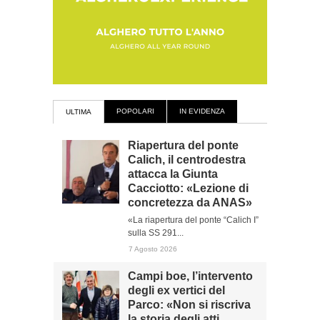
POPOLARI
IN EVIDENZA
ULTIMA
Riapertura del ponte
Calich, il centrodestra
attacca la Giunta
Cacciotto: «Lezione di
concretezza da ANAS»
«La riapertura del ponte “Calich I”
sulla SS 291...
7 Agosto 2026
Campi boe, l’intervento
degli ex vertici del
Parco: «Non si riscriva
la storia degli atti