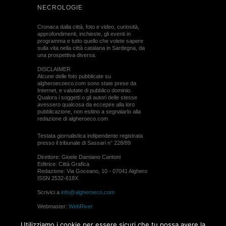
NECROLOGIE
Cronaca dalla città, foto e video, curiosità,
approfondimenti, inchieste, gli eventi in
programma e tutto quello che volete sapere
sulla vita nella città catalana in Sardegna, da
una prospettiva diversa.
DISCLAIMER
Alcune delle foto pubblicate su
algheroecoeco.com sono state prese da
Internet, e valutate di pubblico dominio.
Qualora i soggetti o gli autori delle stesse
avessero qualcosa da eccepire alla loro
pubblicazione, non esitino a segnalarlo alla
redazione di algheroeco.com
Testata giornalistica indipendente registrata
presso il tribunale di Sassari n° 228/89
Direttore: Gioele Damiano Cantoni
Editrice: Città Grafica
Redazione: Via Goceano, 10 - 07041 Alghero
ISSN 2532-618X
Scrivici a
info@algheroeco.com
Webmaster:
WebRiver
© ALGHERO ECO Riproduzione solo con il
Utilizziamo i cookie per essere sicuri che tu possa avere la