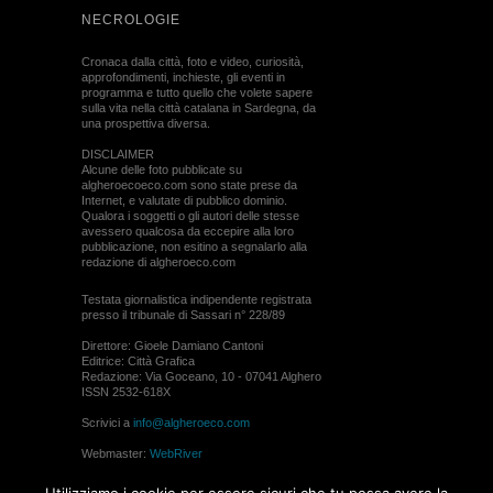
NECROLOGIE
Cronaca dalla città, foto e video, curiosità,
approfondimenti, inchieste, gli eventi in
programma e tutto quello che volete sapere
sulla vita nella città catalana in Sardegna, da
una prospettiva diversa.
DISCLAIMER
Alcune delle foto pubblicate su
algheroecoeco.com sono state prese da
Internet, e valutate di pubblico dominio.
Qualora i soggetti o gli autori delle stesse
avessero qualcosa da eccepire alla loro
pubblicazione, non esitino a segnalarlo alla
redazione di algheroeco.com
Testata giornalistica indipendente registrata
presso il tribunale di Sassari n° 228/89
Direttore: Gioele Damiano Cantoni
Editrice: Città Grafica
Redazione: Via Goceano, 10 - 07041 Alghero
ISSN 2532-618X
Scrivici a
info@algheroeco.com
Webmaster:
WebRiver
© ALGHERO ECO Riproduzione solo con il