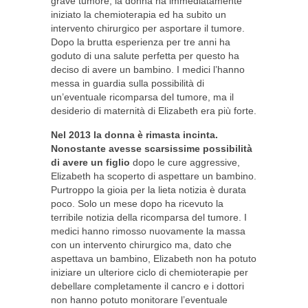
grave tumore, la donna ha immediatamente
iniziato la chemioterapia ed ha subito un
intervento chirurgico per asportare il tumore.
Dopo la brutta esperienza per tre anni ha
goduto di una salute perfetta per questo ha
deciso di avere un bambino. I medici l’hanno
messa in guardia sulla possibilità di
un’eventuale ricomparsa del tumore, ma il
desiderio di maternità di Elizabeth era più forte.
Nel 2013 la donna è rimasta incinta.
Nonostante avesse scarsissime possibilità
di avere un figlio
dopo le cure aggressive,
Elizabeth ha scoperto di aspettare un bambino.
Purtroppo la gioia per la lieta notizia è durata
poco. Solo un mese dopo ha ricevuto la
terribile notizia della ricomparsa del tumore. I
medici hanno rimosso nuovamente la massa
con un intervento chirurgico ma, dato che
aspettava un bambino, Elizabeth non ha potuto
iniziare un ulteriore ciclo di chemioterapie per
debellare completamente il cancro e i dottori
non hanno potuto monitorare l’eventuale