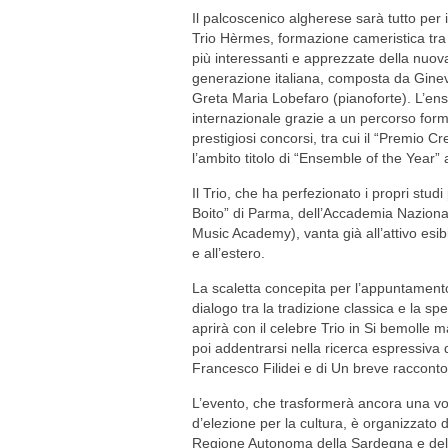
Il palcoscenico algherese sarà tutto per i
Trio Hèrmes, formazione cameristica tra
più interessanti e apprezzate della nuov
generazione italiana, composta da Ginevr
Greta Maria Lobefaro (pianoforte). L’en
internazionale grazie a un percorso form
prestigiosi concorsi, tra cui il “Premio C
l’ambito titolo di “Ensemble of the Year
Il Trio, che ha perfezionato i propri studi
Boito” di Parma, dell’Accademia Nazion
Music Academy), vanta già all’attivo esibizi
e all’estero.
La scaletta concepita per l’appuntamento
dialogo tra la tradizione classica e la s
aprirà con il celebre Trio in Si bemolle
poi addentrarsi nella ricerca espressiva 
Francesco Filidei e di Un breve raccont
L’evento, che trasformerà ancora una vol
d’elezione per la cultura, è organizzato 
Regione Autonoma della Sardegna e del M