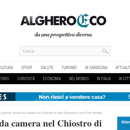
CULTURA
SPORT
SALUTE
TURISMO
IN SARDEGNA
ATTUALI
TORIO
CURIOSITÀ
ECONOMIA
NEL MONDO
IN ITALIA
IN CIT
a grande musica da camera nel Chiostro di San Francesco con il Trio Hèrmes
da camera nel Chiostro di