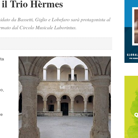
 il Trio Hèrmes
dato da Bassetti, Giglio e Lobefaro sarà protagonista al
irmato dal Circolo Musicale Laborintus.
lta
co,
re