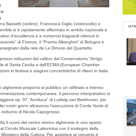
l
 le
a
a Bassetti (violino), Francesca Giglio (violoncello) e
ULTI
semble si è rapidamente affermato in ambito nazionale e
ativo d’eccellenza e a numerosi traguardi ottenuti in
rescendo” di Firenze, il “Premio Alberghini” di Bologna e
” assegnato dalla rete de Le Dimore del Quartetto.
 presso istituzioni del calibro del Conservatorio “Arrigo
ale di Santa Cecilia e dell’ECMA (European Chamber
oni in festival e stagioni concertistiche di rilievo in Italia
 algherese proporrà al pubblico un raffinato e intenso
perimentazione contemporanea. Il percorso interpretativo si
 maggiore op. 97 “Arciduca” di Ludwig van Beethoven, per
dei nostri giorni attraverso l’esecuzione di Corde Vuote di
o notturno di Nicola Capogrosso.
ta il cuore del centro storico algherese in uno spazio
dal Circolo Musicale Laborintus con il sostegno della
inistero della Cultura. Per assistere al concerto è