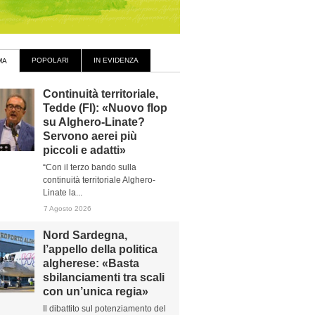
POPOLARI
IN EVIDENZA
MA
Continuità territoriale,
Tedde (FI): «Nuovo flop
su Alghero-Linate?
Servono aerei più
piccoli e adatti»
“Con il terzo bando sulla
continuità territoriale Alghero-
Linate la...
7 Agosto 2026
Nord Sardegna,
l’appello della politica
algherese: «Basta
sbilanciamenti tra scali
con un’unica regia»
Il dibattito sul potenziamento del