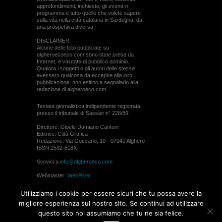
approfondimenti, inchieste, gli eventi in
programma e tutto quello che volete sapere
sulla vita nella città catalana in Sardegna, da
una prospettiva diversa.
DISCLAIMER
Alcune delle foto pubblicate su
algheroecoeco.com sono state prese da
Internet, e valutate di pubblico dominio.
Qualora i soggetti o gli autori delle stesse
avessero qualcosa da eccepire alla loro
pubblicazione, non esitino a segnalarlo alla
redazione di algheroeco.com
Testata giornalistica indipendente registrata
presso il tribunale di Sassari n° 228/89
Direttore: Gioele Damiano Cantoni
Editrice: Città Grafica
Redazione: Via Goceano, 10 - 07041 Alghero
ISSN 2532-618X
Scrivici a
info@algheroeco.com
Webmaster:
WebRiver
© ALGHERO ECO Riproduzione solo con il
Utilizziamo i cookie per essere sicuri che tu possa avere la
permesso di algheroeco.com
migliore esperienza sul nostro sito. Se continui ad utilizzare
questo sito noi assumiamo che tu ne sia felice.