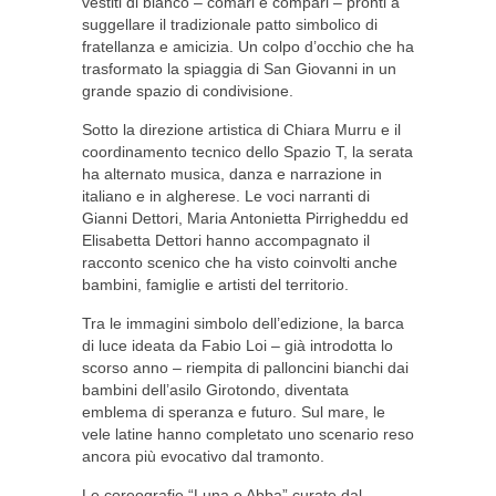
vestiti di bianco – comari e compari – pronti a
suggellare il tradizionale patto simbolico di
fratellanza e amicizia. Un colpo d’occhio che ha
trasformato la spiaggia di San Giovanni in un
grande spazio di condivisione.
Sotto la direzione artistica di Chiara Murru e il
coordinamento tecnico dello Spazio T, la serata
ha alternato musica, danza e narrazione in
italiano e in algherese. Le voci narranti di
Gianni Dettori, Maria Antonietta Pirrigheddu ed
Elisabetta Dettori hanno accompagnato il
racconto scenico che ha visto coinvolti anche
bambini, famiglie e artisti del territorio.
Tra le immagini simbolo dell’edizione, la barca
di luce ideata da Fabio Loi – già introdotta lo
scorso anno – riempita di palloncini bianchi dai
bambini dell’asilo Girotondo, diventata
emblema di speranza e futuro. Sul mare, le
vele latine hanno completato uno scenario reso
ancora più evocativo dal tramonto.
Le coreografie “Luna e Abba” curate dal