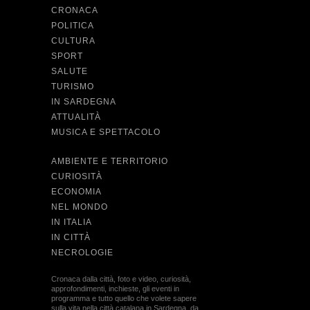
CRONACA
POLITICA
CULTURA
SPORT
SALUTE
TURISMO
IN SARDEGNA
ATTUALITÀ
MUSICA E SPETTACOLO
AMBIENTE E TERRITORIO
CURIOSITÀ
ECONOMIA
NEL MONDO
IN ITALIA
IN CITTÀ
NECROLOGIE
Cronaca dalla città, foto e video, curiosità,
approfondimenti, inchieste, gli eventi in
programma e tutto quello che volete sapere
sulla vita nella città catalana in Sardegna, da