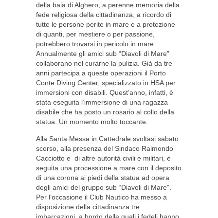
della baia di Alghero, a perenne memoria della
fede religiosa della cittadinanza, a ricordo di
tutte le persone perite in mare e a protezione
di quanti, per mestiere o per passione,
potrebbero trovarsi in pericolo in mare.
Annualmente gli amici sub “Diavoli di Mare”
collaborano nel curarne la pulizia. Già da tre
anni partecipa a queste operazioni il Porto
Conte Diving Center, specializzato in HSA per
immersioni con disabili. Quest’anno, infatti, è
stata eseguita l’immersione di una ragazza
disabile che ha posto un rosario al collo della
statua. Un momento molto toccante.
Alla Santa Messa in Cattedrale svoltasi sabato
scorso, alla presenza del Sindaco Raimondo
Cacciotto e di altre autorità civili e militari, è
seguita una processione a mare con il deposito
di una corona ai piedi della statua ad opera
degli amici del gruppo sub “Diavoli di Mare”.
Per l’occasione il Club Nautico ha messo a
disposizione della cittadinanza tre
imbarcazioni, a bordo delle quali i fedeli hanno