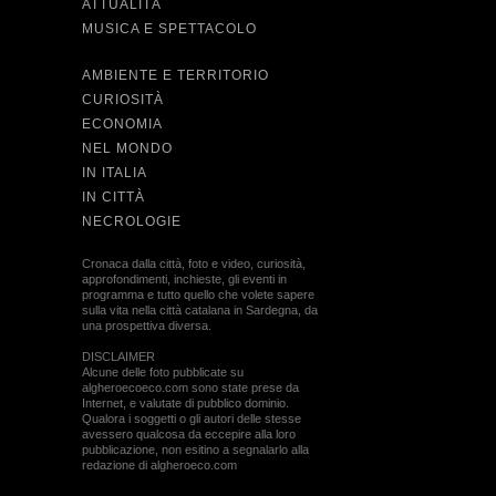
ATTUALITÀ
MUSICA E SPETTACOLO
AMBIENTE E TERRITORIO
CURIOSITÀ
ECONOMIA
NEL MONDO
IN ITALIA
IN CITTÀ
NECROLOGIE
Cronaca dalla città, foto e video, curiosità,
approfondimenti, inchieste, gli eventi in
programma e tutto quello che volete sapere
sulla vita nella città catalana in Sardegna, da
una prospettiva diversa.
DISCLAIMER
Alcune delle foto pubblicate su
algheroecoeco.com sono state prese da
Internet, e valutate di pubblico dominio.
Qualora i soggetti o gli autori delle stesse
avessero qualcosa da eccepire alla loro
pubblicazione, non esitino a segnalarlo alla
redazione di algheroeco.com