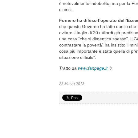
è notevolmente indebolito, ma per la Forn
di crisi.
Fornero ha difeso l’operato dell’Esec
che questo Governo ha fatto quello che ha
evitare il taglio di 20 miliardi già predis
una cosa “che si dimentica spesso”. Il G
contrastare la povertà” ha insistito il m
cosa più importante è stata quella di prev
situazione difficile”.
Tratto da
www.fanpage.it
©
23 Marzo 2013