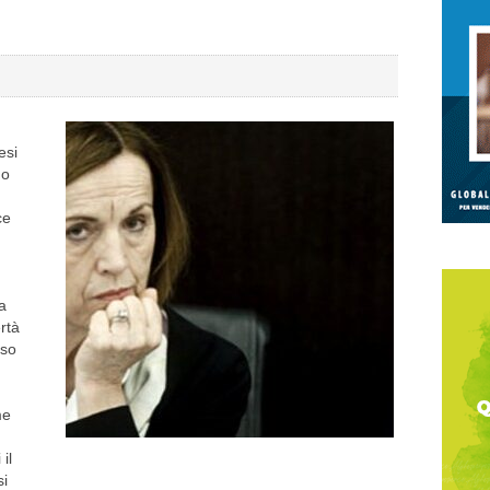
esi
no
ce
a
rtà
eso
me
il
si