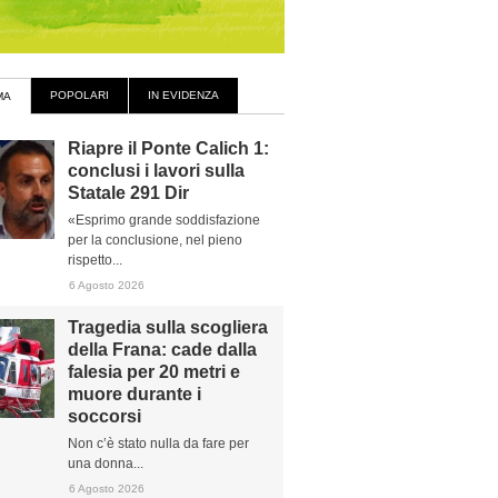
POPOLARI
IN EVIDENZA
MA
Riapre il Ponte Calich 1:
conclusi i lavori sulla
Statale 291 Dir
«Esprimo grande soddisfazione
per la conclusione, nel pieno
rispetto...
6 Agosto 2026
Tragedia sulla scogliera
della Frana: cade dalla
falesia per 20 metri e
muore durante i
soccorsi
Non c’è stato nulla da fare per
una donna...
6 Agosto 2026