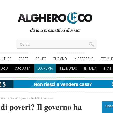
CULTURA
SPORT
SALUTE
TURISMO
IN SARDEGNA
ATTUALI
TORIO
CURIOSITÀ
ECONOMIA
NEL MONDO
IN ITALIA
IN CIT
ilioni di poveri? Il governo ha fatto il possibile
 di poveri? Il governo ha