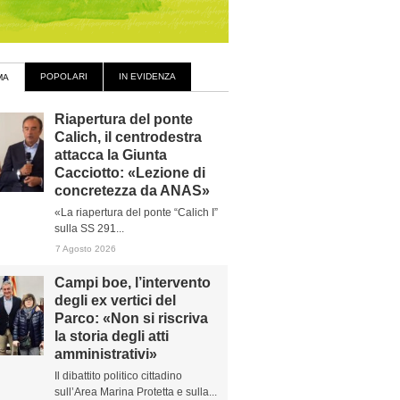
POPOLARI
IN EVIDENZA
MA
Riapertura del ponte
Calich, il centrodestra
attacca la Giunta
Cacciotto: «Lezione di
concretezza da ANAS»
«La riapertura del ponte “Calich I”
sulla SS 291...
7 Agosto 2026
Campi boe, l’intervento
degli ex vertici del
Parco: «Non si riscriva
la storia degli atti
amministrativi»
Il dibattito politico cittadino
sull’Area Marina Protetta e sulla...