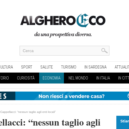
CULTURA
SPORT
SALUTE
TURISMO
IN SARDEGNA
ATTUALI
TORIO
CURIOSITÀ
ECONOMIA
NEL MONDO
IN ITALIA
IN CIT
 Cappellacci: “nessun taglio agli enti locali”
lacci: “nessun taglio agli