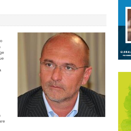
go
a
gge
que
a
n
are