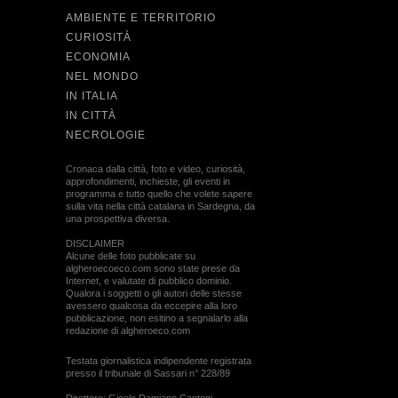
AMBIENTE E TERRITORIO
CURIOSITÀ
ECONOMIA
NEL MONDO
IN ITALIA
IN CITTÀ
NECROLOGIE
Cronaca dalla città, foto e video, curiosità,
approfondimenti, inchieste, gli eventi in
programma e tutto quello che volete sapere
sulla vita nella città catalana in Sardegna, da
una prospettiva diversa.
DISCLAIMER
Alcune delle foto pubblicate su
algheroecoeco.com sono state prese da
Internet, e valutate di pubblico dominio.
Qualora i soggetti o gli autori delle stesse
avessero qualcosa da eccepire alla loro
pubblicazione, non esitino a segnalarlo alla
redazione di algheroeco.com
Testata giornalistica indipendente registrata
presso il tribunale di Sassari n° 228/89