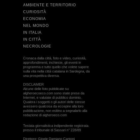
AMBIENTE E TERRITORIO
CURIOSITÀ
ECONOMIA
NEL MONDO
IN ITALIA
IN CITTÀ
NECROLOGIE
Cronaca dalla città, foto e video, curiosità,
approfondimenti, inchieste, gli eventi in
programma e tutto quello che volete sapere
sulla vita nella città catalana in Sardegna, da
una prospettiva diversa.
DISCLAIMER
Alcune delle foto pubblicate su
algheroecoeco.com sono state prese da
Internet, e valutate di pubblico dominio.
Qualora i soggetti o gli autori delle stesse
avessero qualcosa da eccepire alla loro
pubblicazione, non esitino a segnalarlo alla
redazione di algheroeco.com
Testata giornalistica indipendente registrata
presso il tribunale di Sassari n° 228/89
Direttore: Gioele Damiano Cantoni