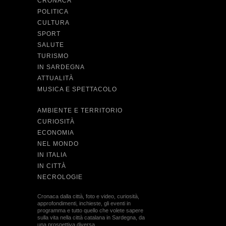
CRONACA
POLITICA
CULTURA
SPORT
SALUTE
TURISMO
IN SARDEGNA
ATTUALITÀ
MUSICA E SPETTACOLO
AMBIENTE E TERRITORIO
CURIOSITÀ
ECONOMIA
NEL MONDO
IN ITALIA
IN CITTÀ
NECROLOGIE
Cronaca dalla città, foto e video, curiosità,
approfondimenti, inchieste, gli eventi in
programma e tutto quello che volete sapere
sulla vita nella città catalana in Sardegna, da
una prospettiva diversa.