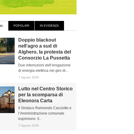
POPOLARI
IN EVIDENZA
MA
Doppio blackout
nell’agro a sud di
Alghero, la protesta del
Consorzio La Pussetta
Due interruzioni dell’erogazione
di energia elettrica nel giro di...
7 Agosto 2026
Lutto nel Centro Storico
per la scomparsa di
Eleonora Carta
Il Sindaco Raimondo Cacciotto e
l’Amministrazione comunale
esprimono il...
7 Agosto 2026