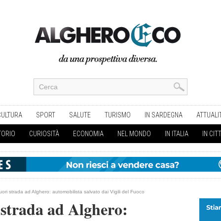
CULTURA
SPORT
SALUTE
TURISMO
IN SARDEGNA
ATTUALI
TORIO
CURIOSITÀ
ECONOMIA
NEL MONDO
IN ITALIA
IN CIT
ori strada ad Alghero: automobilista salvato dai Vigili del Fuoco
strada ad Alghero: