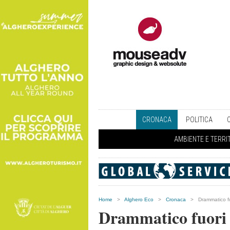
CRONACA
POLITICA
AMBIENTE E TERRI
Home
>
Alghero Eco
>
Cronaca
>
Drammatico fu
Drammatico fuori 