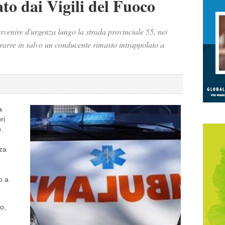
to dai Vigili del Fuoco
venire d'urgenza lungo la strada provinciale 55, nei
 trarre in salvo un conducente rimasto intrappolato a
a
ri
.
za
o a
o,