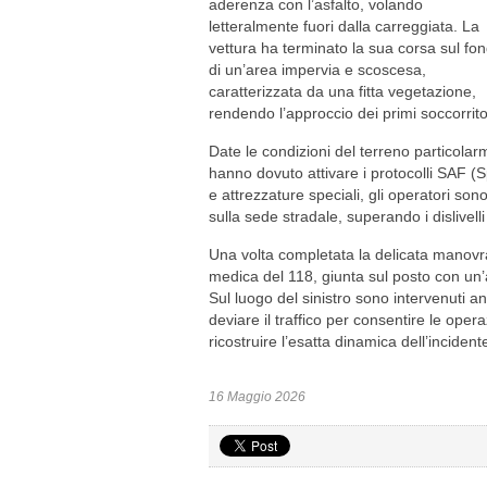
aderenza con l’asfalto, volando
letteralmente fuori dalla carreggiata. La
vettura ha terminato la sua corsa sul fo
di un’area impervia e scoscesa,
caratterizzata da una fitta vegetazione,
rendendo l’approccio dei primi soccorri
Date le condizioni del terreno particolar
hanno dovuto attivare i protocolli SAF (S
e attrezzature speciali, gli operatori sono 
sulla sede stradale, superando i dislivelli
Una volta completata la delicata manovra
medica del 118, giunta sul posto con un’
Sul luogo del sinistro sono intervenuti anc
deviare il traffico per consentire le operazi
ricostruire l’esatta dinamica dell’incident
16 Maggio 2026