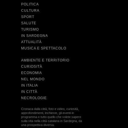
POLITICA
CULTURA
SPORT
SALUTE
TURISMO
IN SARDEGNA
ATTUALITÀ
MUSICA E SPETTACOLO
AMBIENTE E TERRITORIO
CURIOSITÀ
ECONOMIA
NEL MONDO
IN ITALIA
IN CITTÀ
NECROLOGIE
Cronaca dalla città, foto e video, curiosità,
approfondimenti, inchieste, gli eventi in
programma e tutto quello che volete sapere
sulla vita nella città catalana in Sardegna, da
una prospettiva diversa.