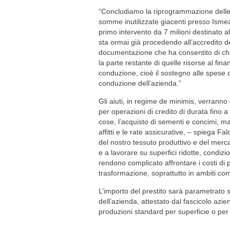
“Concludiamo la riprogrammazione dell
somme inutilizzate giacenti presso Ismea
primo intervento da 7 milioni destinato a
sta ormai già procedendo all’accredito de
documentazione che ha consentito di chiud
la parte restante di quelle risorse al fina
conduzione, cioè il sostegno alle spese c
conduzione dell’azienda.”
Gli aiuti, in regime de minimis, verranno 
per operazioni di credito di durata fino a
cose, l’acquisto di sementi e concimi, ma
affitti e le rate assicurative, – spiega Fal
del nostro tessuto produttivo e del mer
e a lavorare su superfici ridotte, condiz
rendono complicato affrontare i costi di 
trasformazione, soprattutto in ambiti come
L’importo del prestito sarà parametrato 
dell’azienda, attestato dal fascicolo azi
produzioni standard per superficie o per 