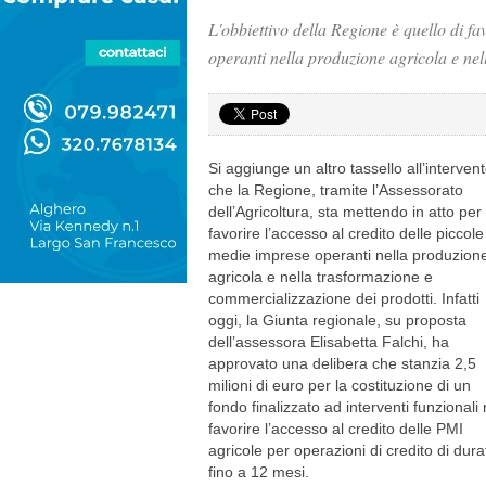
L'obbiettivo della Regione è quello di fa
operanti nella produzione agricola e nel
Si aggiunge un altro tassello all’interven
che la Regione, tramite l’Assessorato
dell’Agricoltura, sta mettendo in atto per
favorire l’accesso al credito delle piccole
medie imprese operanti nella produzion
agricola e nella trasformazione e
commercializzazione dei prodotti. Infatti
oggi, la Giunta regionale, su proposta
dell’assessora Elisabetta Falchi, ha
approvato una delibera che stanzia 2,5
milioni di euro per la costituzione di un
fondo finalizzato ad interventi funzionali 
favorire l’accesso al credito delle PMI
agricole per operazioni di credito di dura
fino a 12 mesi.