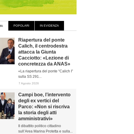
POPOLARI
IN EVIDENZA
MA
Riapertura del ponte
Calich, il centrodestra
attacca la Giunta
Cacciotto: «Lezione di
concretezza da ANAS»
«La riapertura del ponte “Calich I”
sulla SS 291...
7 Agosto 2026
Campi boe, l’intervento
degli ex vertici del
Parco: «Non si riscriva
la storia degli atti
amministrativi»
Il dibattito politico cittadino
sull’Area Marina Protetta e sulla...