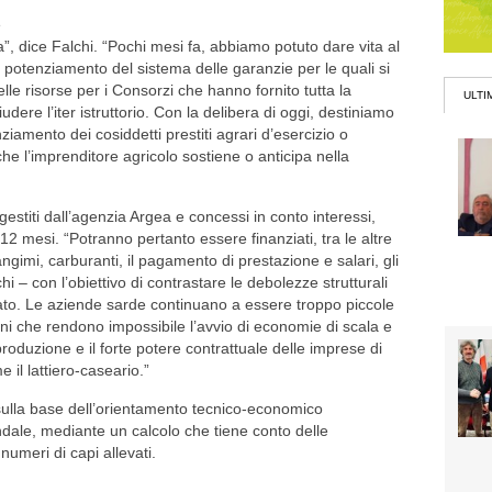
e
”, dice Falchi. “Pochi mesi fa, abbiamo potuto dare vita al
l potenziamento del sistema delle garanzie per le quali si
lle risorse per i Consorzi che hanno fornito tutta la
ULTI
ere l’iter istruttorio. Con la delibera di oggi, destiniamo
nziamento dei cosiddetti prestiti agrari d’esercizio o
he l’imprenditore agricolo sostiene o anticipa nella
gestiti dall’agenzia Argea e concessi in conto interessi,
 12 mesi. “Potranno pertanto essere finanziati, tra le altre
ngimi, carburanti, il pagamento di prestazione e salari, gli
chi – con l’obiettivo di contrastare le debolezze strutturali
cato. Le aziende sarde continuano a essere troppo piccole
ioni che rendono impossibile l’avvio di economie di scala e
produzione e il forte potere contrattuale delle imprese di
 il lattiero-caseario.”
sulla base dell’orientamento tecnico-economico
endale, mediante un calcolo che tiene conto delle
numeri di capi allevati.