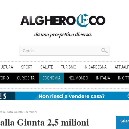
CULTURA
SPORT
SALUTE
TURISMO
IN SARDEGNA
ATTUALI
TORIO
CURIOSITÀ
ECONOMIA
NEL MONDO
IN ITALIA
IN CIT
colo, dalla Giunta 2,5 milioni
alla Giunta 2,5 milioni