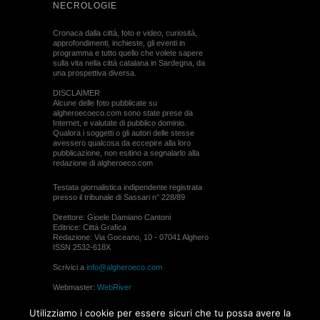
NECROLOGIE
Cronaca dalla città, foto e video, curiosità,
approfondimenti, inchieste, gli eventi in
programma e tutto quello che volete sapere
sulla vita nella città catalana in Sardegna, da
una prospettiva diversa.
DISCLAIMER
Alcune delle foto pubblicate su
algheroecoeco.com sono state prese da
Internet, e valutate di pubblico dominio.
Qualora i soggetti o gli autori delle stesse
avessero qualcosa da eccepire alla loro
pubblicazione, non esitino a segnalarlo alla
redazione di algheroeco.com
Testata giornalistica indipendente registrata
presso il tribunale di Sassari n° 228/89
Direttore: Gioele Damiano Cantoni
Editrice: Città Grafica
Redazione: Via Goceano, 10 - 07041 Alghero
ISSN 2532-618X
Scrivici a
info@algheroeco.com
Webmaster:
WebRiver
© ALGHERO ECO Riproduzione solo con il
Utilizziamo i cookie per essere sicuri che tu possa avere la
permesso di algheroeco.com