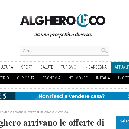
CULTURA
SPORT
SALUTE
TURISMO
IN SARDEGNA
ATTUALI
TORIO
CURIOSITÀ
ECONOMIA
NEL MONDO
IN ITALIA
IN CIT
r Alghero arrivano le offerte di Ita Airways e Volotea
hero arrivano le offerte di