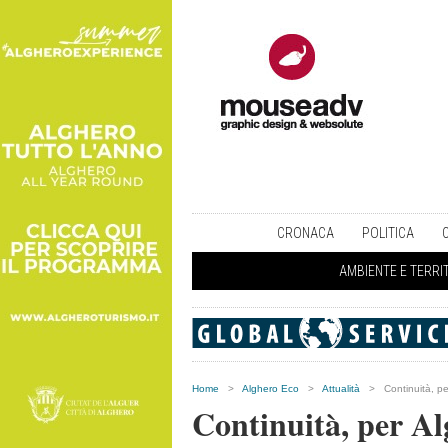
CRONACA
POLITICA
AMBIENTE E TERRI
Home
>
Alghero Eco
>
Attualità
>
Continuità, pe
Continuità, per Alg