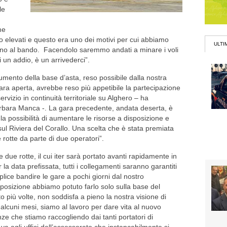
le
me
to elevati e questo era uno dei motivi per cui abbiamo
ULTI
 no al bando. Facendolo saremmo andati a minare i voli
i un addio, è un arrivederci”.
aumento della base d’asta, reso possibile dalla nostra
ra aperta, avrebbe reso più appetibile la partecipazione
rvizio in continuità territoriale su Alghero – ha
rbara Manca -. La gara precedente, andata deserta, è
la possibilità di aumentare le risorse a disposizione e
ul Riviera del Corallo. Una scelta che è stata premiata
e rotte da parte di due operatori”.
ue rotte, il cui iter sarà portato avanti rapidamente in
 la data prefissata, tutti i collegamenti saranno garantiti
lice bandire le gare a pochi giorni dal nostro
posizione abbiamo potuto farlo solo sulla base del
più volte, non soddisfa a pieno la nostra visione di
a alcuni mesi, siamo al lavoro per dare vita al nuovo
ze che stiamo raccogliendo dai tanti portatori di