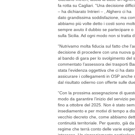
fa rotta su Cagliari. “Una decisione diffici
– ha dichiarato Intrieri – , Alghero ci ha
dato grandissima soddisfazione, ma co
abbiamo più volte detto i costi sono mol
sempre avuto il dubbio se partecipare o
sulla Sicilia. Ad ogni modo non si tratta d
“Nutrivamo molta fiducia sul fatto che l’
decisione di procedere con una nuova ga
al bando di gara per lo svolgimento del se
commentato l’assessora dei trasporti Ba
stata l’evidenza oggettiva che ci ha dato 
assicurare i collegamenti in OSP anche s
dal risultato odierno con offerte sulle du
“Con la prossima assegnazione di queste d
modo da garantire l’inizio del servizio per
fino a ottobre del 2025. Non è stato semp
insediamento e per motivi di tempo a dis
vecchio decreto che, come abbiamo detto 
continuità territoriale. Per questo, già d
regime che terrà conto delle varie esigen