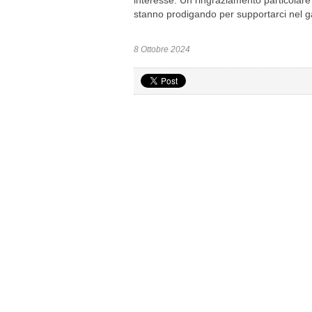
interesse. Un ringraziamento particolare 
stanno prodigando per supportarci nel garan
8 Ottobre 2024