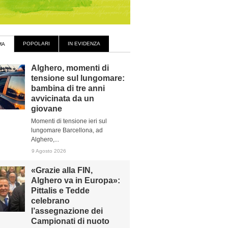
POPOLARI
IN EVIDENZA
MA
Alghero, momenti di
tensione sul lungomare:
bambina di tre anni
avvicinata da un
giovane
Momenti di tensione ieri sul
lungomare Barcellona, ad
Alghero,...
9 Agosto 2026
«Grazie alla FIN,
Alghero va in Europa»:
Pittalis e Tedde
celebrano
l’assegnazione dei
Campionati di nuoto