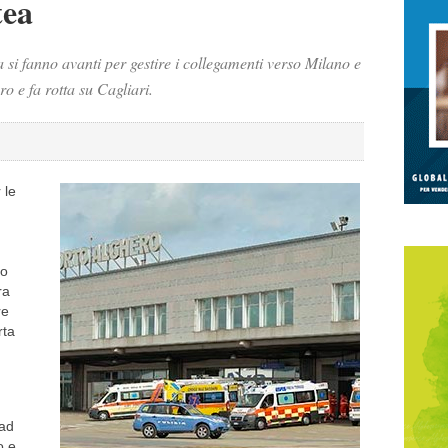
tea
si fanno avanti per gestire i collegamenti verso Milano e
o e fa rotta su Cagliari.
 le
to
ra
re
rta
’ad
o e