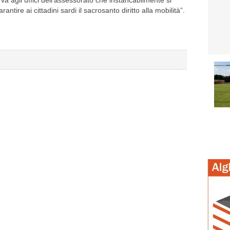
va agli uffici dell’assessorato che instancabilmente si
tire ai cittadini sardi il sacrosanto diritto alla mobilità”.