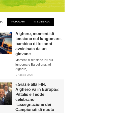
POPOLARI
IN EVIDENZA
MA
Alghero, momenti di
tensione sul lungomare:
bambina di tre anni
avvicinata da un
giovane
Momenti di tensione ieri sul
lungomare Barcellona, ad
Alghero,...
9 Agosto 2026
«Grazie alla FIN,
Alghero va in Europa»:
Pittalis e Tedde
celebrano
l’assegnazione dei
Campionati di nuoto