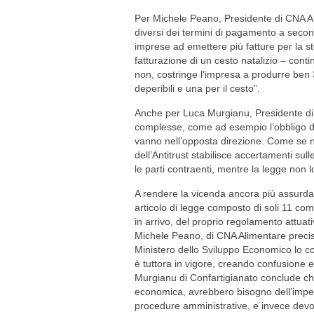
Per Michele Peano, Presidente di CNA A
diversi dei termini di pagamento a secon
imprese ad emettere più fatture per la 
fatturazione di un cesto natalizio – cont
non, costringe l’impresa a produrre ben 3 
deperibili e una per il cesto”.
Anche per Luca Murgianu, Presidente di 
complesse, come ad esempio l’obbligo del
vanno nell’opposta direzione. Come se n
dell’Antitrust stabilisce accertamenti sull
le parti contraenti, mentre la legge non 
A rendere la vicenda ancora più assurda,
articolo di legge composto di soli 11 co
in arrivo, del proprio regolamento attuati
Michele Peano, di CNA Alimentare precisa 
Ministero dello Sviluppo Economico lo co
è tuttora in vigore, creando confusione 
Murgianu di Confartigianato conclude che
economica, avrebbero bisogno dell’impeg
procedure amministrative, e invece devo