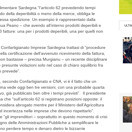
limentare Sardegna “l’articolo 62 prevedendo tempi
do della deperibilità o meno della merce, obbliga le
stessa spedizione. Un esempio è rappresentato dalla
inua Peano – che avendo all’interno prodotti deperibili e
ULTI
fatture: una per i prodotti deperibili, una per quelli non
Confartigianato Imprese Sardegna trattasi di “procedure
la certificazione dell’avvenuto ricevimento della fattura,
on bastasse – precisa Murgianu – un recente disciplinare
e presunte violazioni solo nel caso di chiaro squilibrio fra
lo prevede”.
 secondo Confartigianato e CNA, vi è il fatto che un
mma vede oggi ben tre versioni, con una probabile quarta
vo, già pubblicato ben oltre i tempi previsti”. Il presidente
che “sull’articolo 62 si registrano posizioni opposte: il
nsidera abrogato mentre per il Ministero dell’Agricoltura
ed incertezza nelle imprese che devono rispettarlo”.
 “gli imprenditori – soprattutto in questo momento di crisi
no delle Amministrazioni Pubbliche a semplificare le
no perdere tempo e denaro dietro le bizzarrie