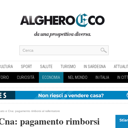
CULTURA
SPORT
SALUTE
TURISMO
IN SARDEGNA
ATTUALI
TORIO
CURIOSITÀ
ECONOMIA
NEL MONDO
IN ITALIA
IN CIT
nato e Cna: pagamento rimborsi al rallentatore
 Cna: pagamento rimborsi