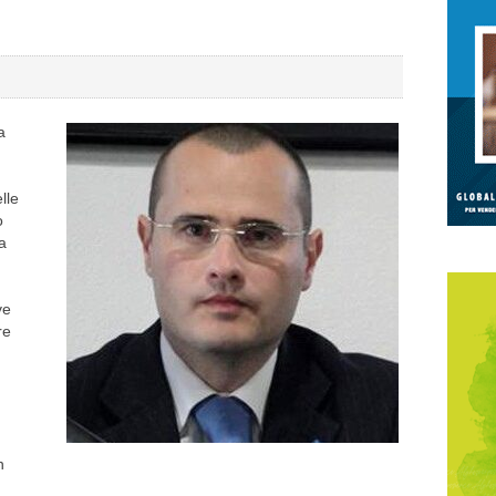
a
lle
o
a
ve
re
n