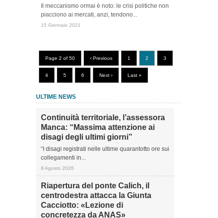
Il meccanismo ormai è noto: le crisi politiche non
piacciono ai mercati, anzi, tendono...
15 Gennaio 2021
Page 2 of 50
‹ Previous
1
2
3
4
5
6
Next ›
Last »
ULTIME NEWS
Continuità territoriale, l’assessora
Manca: “Massima attenzione ai
disagi degli ultimi giorni”
“I disagi registrati nelle ultime quarantotto ore sui
collegamenti in...
8 Agosto 2026
Riapertura del ponte Calich, il
centrodestra attacca la Giunta
Cacciotto: «Lezione di
concretezza da ANAS»