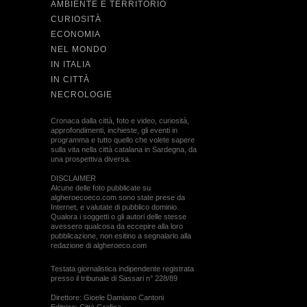
AMBIENTE E TERRITORIO
CURIOSITÀ
ECONOMIA
NEL MONDO
IN ITALIA
IN CITTÀ
NECROLOGIE
Cronaca dalla città, foto e video, curiosità,
approfondimenti, inchieste, gli eventi in
programma e tutto quello che volete sapere
sulla vita nella città catalana in Sardegna, da
una prospettiva diversa.
DISCLAIMER
Alcune delle foto pubblicate su
algheroecoeco.com sono state prese da
Internet, e valutate di pubblico dominio.
Qualora i soggetti o gli autori delle stesse
avessero qualcosa da eccepire alla loro
pubblicazione, non esitino a segnalarlo alla
redazione di algheroeco.com
Testata giornalistica indipendente registrata
presso il tribunale di Sassari n° 228/89
Direttore: Gioele Damiano Cantoni