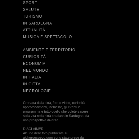
SPORT
SALUTE
TURISMO
IN SARDEGNA
ATTUALITÀ
MUSICA E SPETTACOLO
AMBIENTE E TERRITORIO
CURIOSITÀ
ECONOMIA
NEL MONDO
IN ITALIA
IN CITTÀ
NECROLOGIE
Cronaca dalla città, foto e video, curiosità,
approfondimenti, inchieste, gli eventi in
programma e tutto quello che volete sapere
sulla vita nella città catalana in Sardegna, da
una prospettiva diversa.
DISCLAIMER
Alcune delle foto pubblicate su
algheroecoeco.com sono state prese da