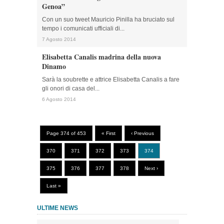
Genoa”
Con un suo tweet Mauricio Pinilla ha bruciato sul
tempo i comunicati ufficiali di...
7 Agosto 2014
Elisabetta Canalis madrina della nuova
Dinamo
Sarà la soubrette e attrice Elisabetta Canalis a fare
gli onori di casa del...
6 Agosto 2014
Page 374 of 453
« First
‹ Previous
370
371
372
373
374
375
376
377
378
Next ›
Last »
ULTIME NEWS