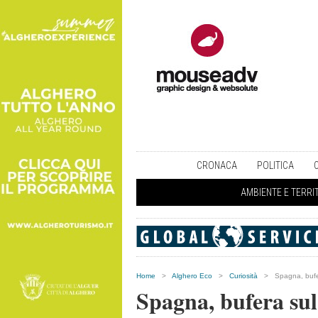
CRONACA
POLITICA
AMBIENTE E TERRI
Home
>
Alghero Eco
>
Curiosità
>
Spagna, bufe
Spagna, bufera sul