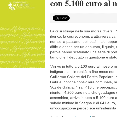
con 5.100 euro al 
La crisi stringe nella sua morsa diversi P
iberica, la crisi economica attraversa vari s
non se la passano, poi, così male, eppur
difficile anche per un deputato, il quale,
parole hanno scatenato una serie di pole
tanto che il deputato in questione è sta
“Arrivo in tutto a 5.100 euro al mese e m
indignare chi, in realtà, a fine mese no
Guillermo Collarte del Partito Popolare, 
Galizia, nonché consigliere comunale, ha 
Voz de Galicia. “Tra i 416 che percepisc
niente, i 4.200 euro netti che guadagno 
assemblea, arrivo in tutto a 5.100 euro 
salario minimo in Spagna è di 641 euro,
un’occupazione percepisce un’indennità c