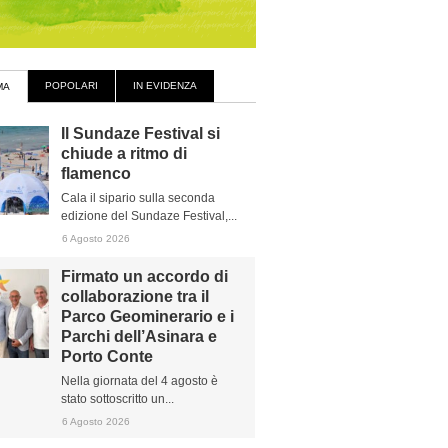
POPOLARI
IN EVIDENZA
MA
Il Sundaze Festival si
chiude a ritmo di
flamenco
Cala il sipario sulla seconda
edizione del Sundaze Festival,...
6 Agosto 2026
Firmato un accordo di
collaborazione tra il
Parco Geominerario e i
Parchi dell’Asinara e
Porto Conte
Nella giornata del 4 agosto è
stato sottoscritto un...
6 Agosto 2026