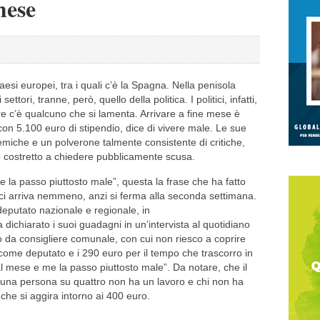
mese
aesi europei, tra i quali c’è la Spagna. Nella penisola
ettori, tranne, però, quello della politica. I politici, infatti,
e c’è qualcuno che si lamenta. Arrivare a fine mese è
 con 5.100 euro di stipendio, dice di vivere male. Le sue
miche e un polverone talmente consistente di critiche,
to costretto a chiedere pubblicamente scusa.
e la passo piuttosto male”, questa la frase che ha fatto
n ci arriva nemmeno, anzi si ferma alla seconda settimana.
deputato nazionale e regionale, in
dichiarato i suoi guadagni in un’intervista al quotidiano
o da consigliere comunale, con cui non riesco a coprire
come deputato e i 290 euro per il tempo che trascorro in
al mese e me la passo piuttosto male”. Da notare, che il
 una persona su quattro non ha un lavoro e chi non ha
he si aggira intorno ai 400 euro.