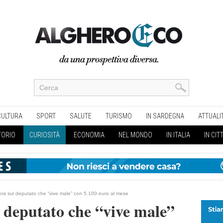
CULTURA
SPORT
SALUTE
TURISMO
IN SARDEGNA
ATTUALI
TORIO
CURIOSITÀ
ECONOMIA
NEL MONDO
IN ITALIA
IN CIT
ra sul deputato che “vive male” con 5.100 euro al mese
 deputato che “vive male”