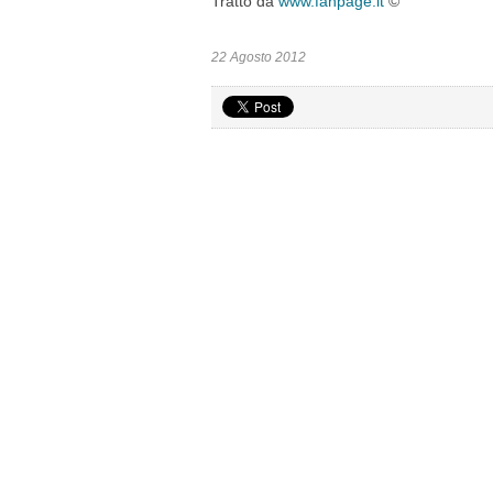
Tratto da
www.fanpage.it
©
22 Agosto 2012