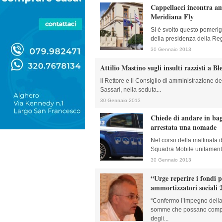
Cappellacci incontra a
Meridiana Fly
Si é svolto questo pomerig
della presidenza della Reg
30 Gennaio 2013
Attilio Mastino sugli insulti razzisti a Bl
Il Rettore e il Consiglio di amministrazione del
Sassari, nella seduta...
30 Gennaio 2013
Chiede di andare in bag
arrestata una nomade
Nel corso della mattinata d
Squadra Mobile unitamente 
30 Gennaio 2013
“Urge reperire i fondi p
ammortizzatori sociali 
“Confermo l’impegno della
somme che possano comple
degli...