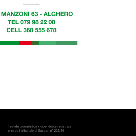
Testata giornalistica indipendente registrata
presso il tribunale di Sassari n° 228/89