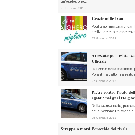
un’esplosione...
28 Gennaio 2013
Grazie mille Ivan
Vogliamo ringraziare Ivan 
dedizione e la competenza 
27 Gennaio 2013
Arrestato per resistenza
Ufficiale
Nel corso della mattinata,
Volanti ha tratto in arresto 
27 Gennaio 2013
Pietre contro l’auto del
agenti: nei guai tre gio
Nella scorsa notte, person
della Sezione Polstrada di 
25 Gennaio 2013
Strappa a morsi l’orecchio del rivale