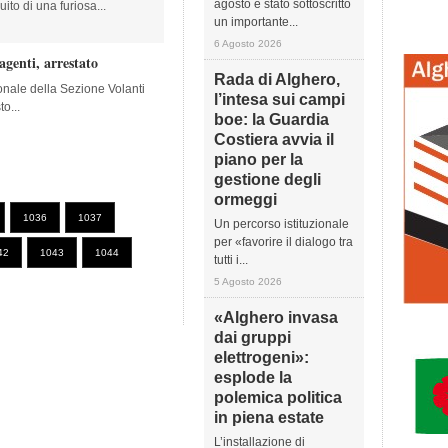
agosto è stato sottoscritto
ito di una furiosa...
un importante...
6 Agosto 2026
agenti, arrestato
Rada di Alghero,
sonale della Sezione Volanti
l’intesa sui campi
to...
boe: la Guardia
Costiera avvia il
piano per la
gestione degli
ormeggi
1036
1037
Un percorso istituzionale
per «favorire il dialogo tra
42
1043
1044
tutti i...
5 Agosto 2026
«Alghero invasa
dai gruppi
elettrogeni»:
esplode la
polemica politica
in piena estate
L’installazione di