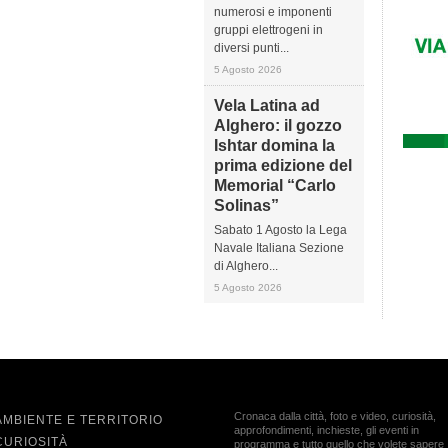
numerosi e imponenti
gruppi elettrogeni in
diversi punti...
5 Agosto 2026
Vela Latina ad
Alghero: il gozzo
Ishtar domina la
prima edizione del
Memorial “Carlo
Solinas”
Sabato 1 Agosto la Lega
Navale Italiana Sezione
di Alghero...
5 Agosto 2026
Cronaca dalla città, foto e video, curiosità,
AMBIENTE E TERRITORIO
approfondimenti, inchieste, gli eventi in
CURIOSITÀ
programma e tutto quello che volete sapere