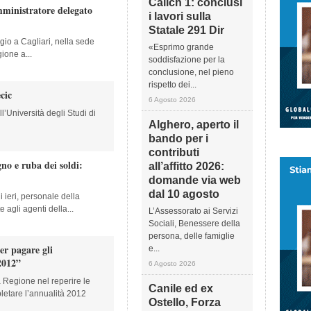
Calich 1: conclusi
mministratore delegato
i lavori sulla
Statale 291 Dir
gio a Cagliari, nella sede
«Esprimo grande
ione a...
soddisfazione per la
conclusione, nel pieno
rispetto dei...
ecic
6 Agosto 2026
l’Università degli Studi di
Alghero, aperto il
bando per i
contributi
no e ruba dei soldi:
all’affitto 2026:
domande via web
dal 10 agosto
i ieri, personale della
agli agenti della...
L’Assessorato ai Servizi
Sociali, Benessere della
persona, delle famiglie
er pagare gli
e...
2012”
6 Agosto 2026
 Regione nel reperire le
Canile ed ex
tare l’annualità 2012
Ostello, Forza