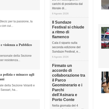
carichi di posidonia dal
litorale di...
6 Agosto 2026
Blecic per la passione, la
Il Sundaze
con cui...
Festival si chiude
a ritmo di
flamenco
Cala il sipario sulla
 e violenza a Pubblico
seconda edizione del
Sundaze Festival, e...
 personale della Sezione
6 Agosto 2026
per resistenza...
Firmato un
accordo di
la polizia e minacce agli
collaborazione tra
vani
il Parco
Geominerario e i
ale della Sezione Volanti e
Parchi
Sassari, ha...
dell’Asinara e
Porto Conte
Nella giornata del 4