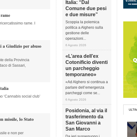
Italia: “Dal
Comune due pesi
i rame
e due misure”
Scoppia la polemica
 ricercatissimo rame. I
politica a Alghero sulla
gestione delle
operazioni...
i a Giudizio per abuso
6 Agosto 2026
«L’area dell’ex
te della Provincia
Cotonificio diventi
daco di Sassari,
un parcheggio
temporaneo»
«Ad Alghero si continua a
talia
parlare dell’emergenza
parcheggi come se...
mo ‘Cannabis social club’
6 Agosto 2026
Posidonia, al via il
ULTI
trasferimento da
n missile, lo Stato
San Giovanni a
San Marco
ssile e non per
Da ieri susseguono i