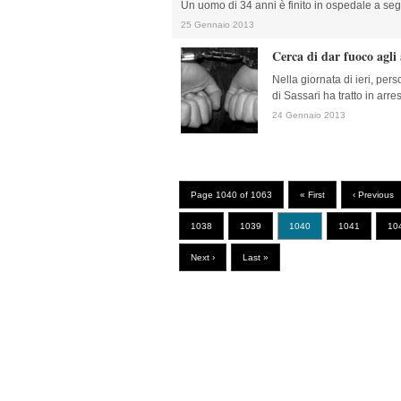
Un uomo di 34 anni è finito in ospedale a segu
25 Gennaio 2013
Cerca di dar fuoco agli 
Nella giornata di ieri, per
di Sassari ha tratto in arres
24 Gennaio 2013
Page 1040 of 1063
« First
‹ Previous
1038
1039
1040
1041
10
Next ›
Last »