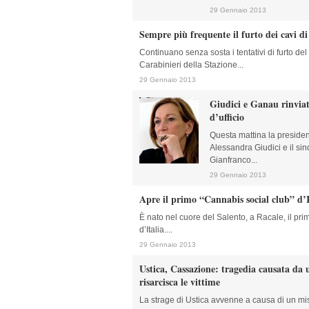
29 Gennaio 2013
Sempre più frequente il furto dei cavi d
Continuano senza sosta i tentativi di furto del
Carabinieri della Stazione...
29 Gennaio 2013
Giudici e Ganau rinviat
d’ufficio
Questa mattina la presiden
Alessandra Giudici e il sin
Gianfranco...
29 Gennaio 2013
Apre il primo “Cannabis social club” d’I
È nato nel cuore del Salento, a Racale, il pri
d’Italia....
29 Gennaio 2013
Ustica, Cassazione: tragedia causata da u
risarcisca le vittime
La strage di Ustica avvenne a causa di un mi