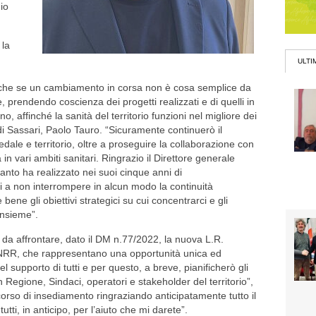
nio
 la
ULTI
che se un cambiamento in corsa non è cosa semplice da
e, prendendo coscienza dei progetti realizzati e di quelli in
 affinché la sanità del territorio funzioni nel migliore dei
di Sassari, Paolo Tauro. “Sicuramente continuerò il
edale e territorio, oltre a proseguire la collaborazione con
a in vari ambiti sanitari. Ringrazio il Direttore generale
nto ha realizzato nei suoi cinque anni di
 a non interrompere in alcun modo la continuità
bene gli obiettivi strategici su cui concentrarci e gli
insieme”.
 da affrontare, dato il DM n.77/2022, la nuova L.R.
l PNRR, che rappresentano una opportunità unica ed
el supporto di tutti e per questo, a breve, pianificherò gli
con Regione, Sindaci, operatori e stakeholder del territorio”,
orso di insediamento ringraziando anticipatamente tutto il
utti, in anticipo, per l’aiuto che mi darete”.