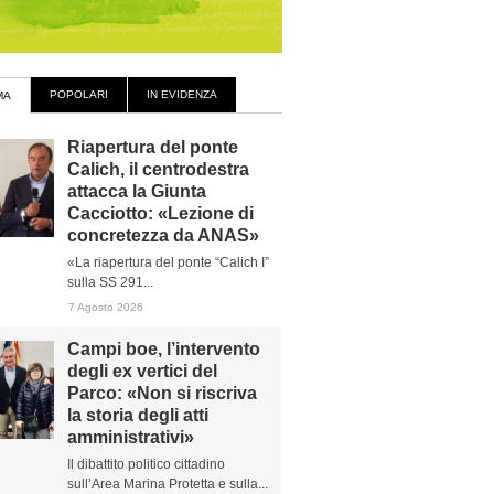
POPOLARI
IN EVIDENZA
MA
Riapertura del ponte
Calich, il centrodestra
attacca la Giunta
Cacciotto: «Lezione di
concretezza da ANAS»
«La riapertura del ponte “Calich I”
sulla SS 291...
7 Agosto 2026
Campi boe, l’intervento
degli ex vertici del
Parco: «Non si riscriva
la storia degli atti
amministrativi»
Il dibattito politico cittadino
sull’Area Marina Protetta e sulla...