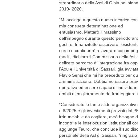
straordinario della Assl di Olbia nel bien
2019- 2020.
“Mi accingo a questo nuovo incarico con
mia consueta determinazione ed
entusiasmo. Metterò il massimo
dell’impegno durante questo periodo an
gestire. Innanzitutto osserverò l’esistent
corso e continuerò a lavorare con impegno,
modi”, dichiara il Commissario della Asl 
delicato percorso di integrazione fra osp
l’Aou e l’Università di Sassari, già avviat
Flavio Sensi che mi ha preceduto per qua
amministrazione. Dobbiamo essere bravi
operativa ed essere capaci di individuare 
ambiti di miglioramento da fronteggiare 
“Considerate le tante sfide organizzative
n.8/2025 e gli investimenti previsti da
irrinunciabile da cogliere, avrò bisogno d
incontri e le interlocuzioni istituzionali 
aggiunge Tauro, che conclude il suo disc
personale della Asl di Sassari, “ringrazio t