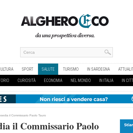
CULTURA
SPORT
SALUTE
TURISMO
IN SARDEGNA
ATTUALI
TORIO
CURIOSITÀ
ECONOMIA
NEL MONDO
IN ITALIA
IN CIT
 insedia il Commissario Paolo Tauro
edia il Commissario Paolo