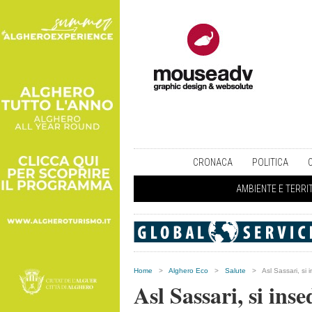
CRONACA
POLITICA
AMBIENTE E TERRI
Home
>
Alghero Eco
>
Salute
>
Asl Sassari, si
Asl Sassari, si ins