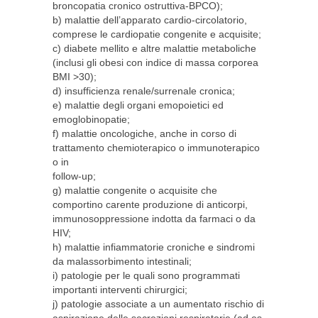
broncopatia cronico ostruttiva-BPCO);
b) malattie dell’apparato cardio-circolatorio,
comprese le cardiopatie congenite e acquisite;
c) diabete mellito e altre malattie metaboliche
(inclusi gli obesi con indice di massa corporea
BMI >30);
d) insufficienza renale/surrenale cronica;
e) malattie degli organi emopoietici ed
emoglobinopatie;
f) malattie oncologiche, anche in corso di
trattamento chemioterapico o immunoterapico
o in
follow-up;
g) malattie congenite o acquisite che
comportino carente produzione di anticorpi,
immunosoppressione indotta da farmaci o da
HIV;
h) malattie infiammatorie croniche e sindromi
da malassorbimento intestinali;
i) patologie per le quali sono programmati
importanti interventi chirurgici;
j) patologie associate a un aumentato rischio di