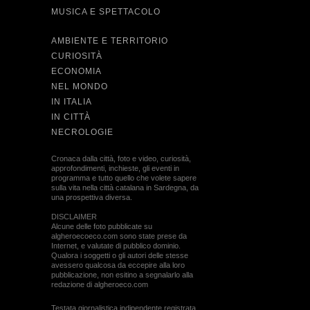
MUSICA E SPETTACOLO
AMBIENTE E TERRITORIO
CURIOSITÀ
ECONOMIA
NEL MONDO
IN ITALIA
IN CITTÀ
NECROLOGIE
Cronaca dalla città, foto e video, curiosità,
approfondimenti, inchieste, gli eventi in
programma e tutto quello che volete sapere
sulla vita nella città catalana in Sardegna, da
una prospettiva diversa.
DISCLAIMER
Alcune delle foto pubblicate su
algheroecoeco.com sono state prese da
Internet, e valutate di pubblico dominio.
Qualora i soggetti o gli autori delle stesse
avessero qualcosa da eccepire alla loro
pubblicazione, non esitino a segnalarlo alla
redazione di algheroeco.com
Testata giornalistica indipendente registrata