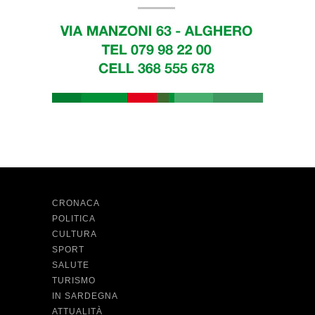
CRONACA
POLITICA
CULTURA
SPORT
SALUTE
TURISMO
IN SARDEGNA
ATTUALITÀ