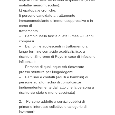
aspirazione delle secrezioni respiratorie (ad es.
malattie neuromuscolari);
k) epatopatie croniche;
l) persone candidate a trattamento
immunomodulante o immunosoppressivo o in
corso di
trattamento
– Bambini nella fascia di età 6 mesi – 6 anni
compresi
– Bambini e adolescenti in trattamento a
lungo termine con acido acetilsalicilico, a
rischio di Sindrome di Reye in caso di infezione
influenzale
– Persone di qualunque età ricoverate
presso strutture per lungodegenti
– Familiari e contatti (adulti e bambini) di
persone ad alto rischio di complicanze
(indipendentemente dal fatto che la persona a
rischio sia stata o meno vaccinata)
2. Persone addette a servizi pubblici di
primario interesse collettivo e categorie di
lavoratori: