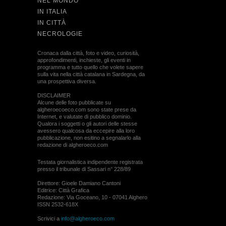
NEL MONDO
IN ITALIA
IN CITTÀ
NECROLOGIE
Cronaca dalla città, foto e video, curiosità,
approfondimenti, inchieste, gli eventi in
programma e tutto quello che volete sapere
sulla vita nella città catalana in Sardegna, da
una prospettiva diversa.
DISCLAIMER
Alcune delle foto pubblicate su
algheroecoeco.com sono state prese da
Internet, e valutate di pubblico dominio.
Qualora i soggetti o gli autori delle stesse
avessero qualcosa da eccepire alla loro
pubblicazione, non esitino a segnalarlo alla
redazione di algheroeco.com
Testata giornalistica indipendente registrata
presso il tribunale di Sassari n° 228/89
Direttore: Gioele Damiano Cantoni
Editrice: Città Grafica
Redazione: Via Goceano, 10 - 07041 Alghero
ISSN 2532-618X
Scrivici a
info@algheroeco.com