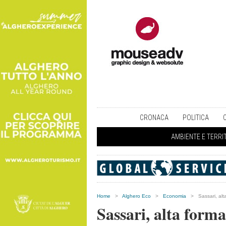
CRONACA
POLITICA
AMBIENTE E TERRI
Home
>
Alghero Eco
>
Economia
>
Sassari, al
Sassari, alta forma