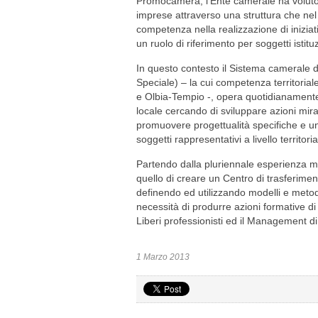
Promocamera, l’Ente camerale ha voluto 
imprese attraverso una struttura che ne
competenza nella realizzazione di inizi
un ruolo di riferimento per soggetti istitu
In questo contesto il Sistema camerale
Speciale) – la cui competenza territorial
e Olbia-Tempio -, opera quotidianament
locale cercando di sviluppare azioni mira
promuovere progettualità specifiche e un 
soggetti rappresentativi a livello territoria
Partendo dalla pluriennale esperienza m
quello di creare un Centro di trasferimen
definendo ed utilizzando modelli e metod
necessità di produrre azioni formative di
Liberi professionisti ed il Management di 
1 Marzo 2013