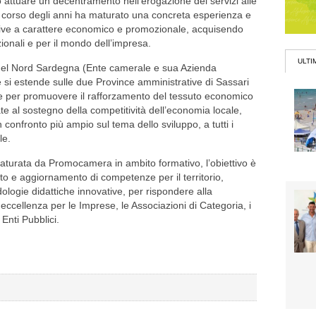
attuare un decentramento nell’erogazione dei servizi alle
l corso degli anni ha maturato una concreta esperienza e
ative a carattere economico e promozionale, acquisendo
zionali e per il mondo dell’impresa.
ULTI
 del Nord Sardegna (Ente camerale e sua Azienda
e si estende sulle due Province amministrative di Sassari
e per promuovere il rafforzamento del tessuto economico
te al sostegno della competitività dell’economia locale,
confronto più ampio sul tema dello sviluppo, a tutti i
le.
aturata da Promocamera in ambito formativo, l’obiettivo è
to e aggiornamento di competenze per il territorio,
ologie didattiche innovative, per rispondere alla
 eccellenza per le Imprese, le Associazioni di Categoria, i
Enti Pubblici.