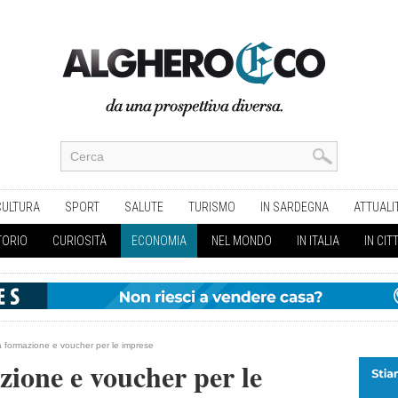
CULTURA
SPORT
SALUTE
TURISMO
IN SARDEGNA
ATTUALI
TORIO
CURIOSITÀ
ECONOMIA
NEL MONDO
IN ITALIA
IN CIT
ta formazione e voucher per le imprese
zione e voucher per le