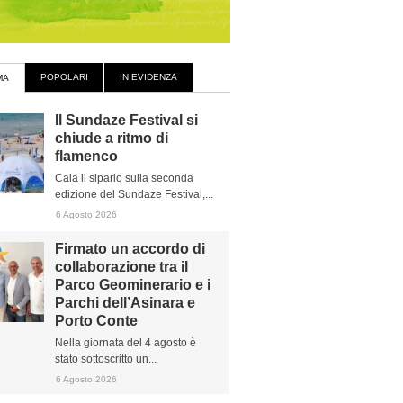
POPOLARI
IN EVIDENZA
MA
Il Sundaze Festival si
chiude a ritmo di
flamenco
Cala il sipario sulla seconda
edizione del Sundaze Festival,...
6 Agosto 2026
Firmato un accordo di
collaborazione tra il
Parco Geominerario e i
Parchi dell’Asinara e
Porto Conte
Nella giornata del 4 agosto è
stato sottoscritto un...
6 Agosto 2026