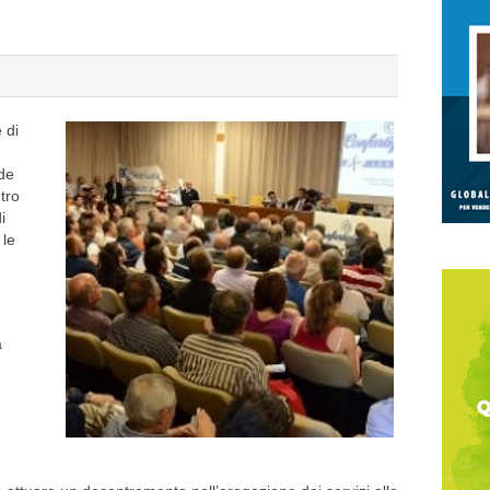
 di
ede
tro
i
 le
a