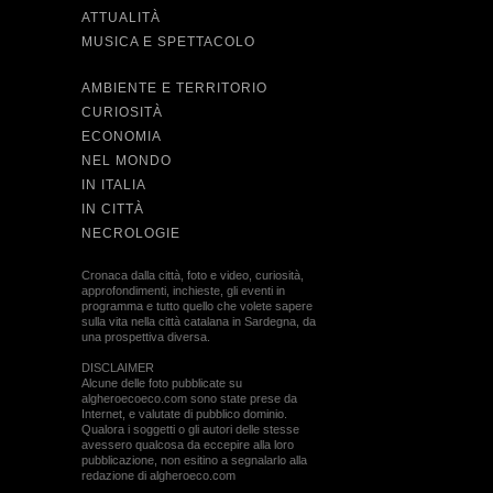
ATTUALITÀ
MUSICA E SPETTACOLO
AMBIENTE E TERRITORIO
CURIOSITÀ
ECONOMIA
NEL MONDO
IN ITALIA
IN CITTÀ
NECROLOGIE
Cronaca dalla città, foto e video, curiosità,
approfondimenti, inchieste, gli eventi in
programma e tutto quello che volete sapere
sulla vita nella città catalana in Sardegna, da
una prospettiva diversa.
DISCLAIMER
Alcune delle foto pubblicate su
algheroecoeco.com sono state prese da
Internet, e valutate di pubblico dominio.
Qualora i soggetti o gli autori delle stesse
avessero qualcosa da eccepire alla loro
pubblicazione, non esitino a segnalarlo alla
redazione di algheroeco.com