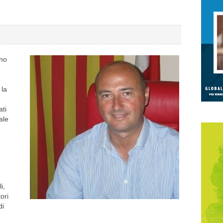
ano
 la
ati
ale
i,
ori
di