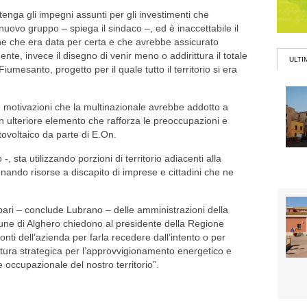
ga gli impegni assunti per gli investimenti che
nuovo gruppo – spiega il sindaco –, ed è inaccettabile il
ne che era data per certa e che avrebbe assicurato
ente, invece il disegno di venir meno o addirittura il totale
ULTI
iumesanto, progetto per il quale tutto il territorio si era
le motivazioni che la multinazionale avrebbe addotto a
n ulteriore elemento che rafforza le preoccupazioni e
otovoltaico da parte di E.On.
 sta utilizzando porzioni di territorio adiacenti alla
drenando risorse a discapito di imprese e cittadini che ne
pari – conclude Lubrano – delle amministrazioni della
une di Alghero chiedono al presidente della Regione
nti dell’azienda per farla recedere dall’intento o per
uttura strategica per l’approvvigionamento energetico e
occupazionale del nostro territorio”.