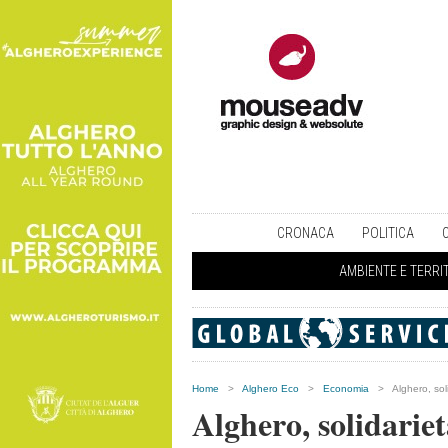
CRONACA
POLITICA
AMBIENTE E TERRI
Home
>
Alghero Eco
>
Economia
>
Alghero, sol
Alghero, solidariet