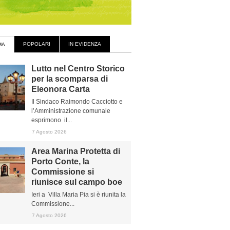
POPOLARI
IN EVIDENZA
MA
Lutto nel Centro Storico
per la scomparsa di
Eleonora Carta
Il Sindaco Raimondo Cacciotto e
l’Amministrazione comunale
esprimono il...
7 Agosto 2026
Area Marina Protetta di
Porto Conte, la
Commissione si
riunisce sul campo boe
Ieri a Villa Maria Pia si è riunita la
Commissione...
7 Agosto 2026