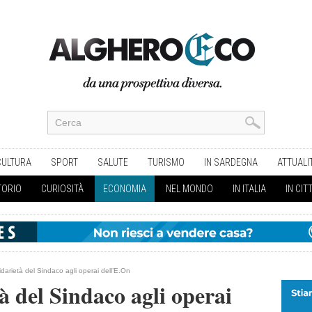
CULTURA
SPORT
SALUTE
TURISMO
IN SARDEGNA
ATTUALI
TORIO
CURIOSITÀ
ECONOMIA
NEL MONDO
IN ITALIA
IN CIT
idarietà del Sindaco agli operai dell’E.On
à del Sindaco agli operai