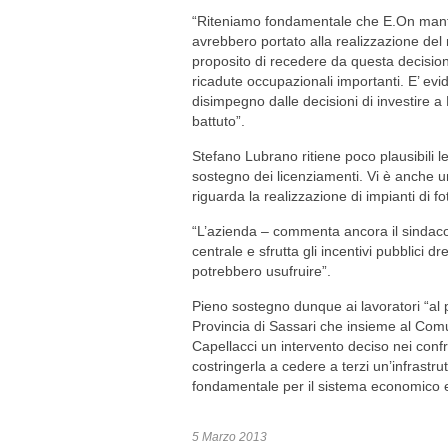
“Riteniamo fondamentale che E.On manten
avrebbero portato alla realizzazione del 
proposito di recedere da questa decisio
ricadute occupazionali importanti. E’ evid
disimpegno dalle decisioni di investire a F
battuto”.
Stefano Lubrano ritiene poco plausibili 
sostegno dei licenziamenti. Vi è anche u
riguarda la realizzazione di impianti di f
“L’azienda – commenta ancora il sindaco -,
centrale e sfrutta gli incentivi pubblici 
potrebbero usufruire”.
Pieno sostegno dunque ai lavoratori “al 
Provincia di Sassari che insieme al Com
Capellacci un intervento deciso nei confro
costringerla a cedere a terzi un’infrastr
fondamentale per il sistema economico e 
5 Marzo 2013