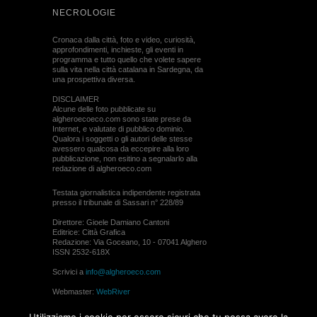
NECROLOGIE
Cronaca dalla città, foto e video, curiosità,
approfondimenti, inchieste, gli eventi in
programma e tutto quello che volete sapere
sulla vita nella città catalana in Sardegna, da
una prospettiva diversa.
DISCLAIMER
Alcune delle foto pubblicate su
algheroecoeco.com sono state prese da
Internet, e valutate di pubblico dominio.
Qualora i soggetti o gli autori delle stesse
avessero qualcosa da eccepire alla loro
pubblicazione, non esitino a segnalarlo alla
redazione di algheroeco.com
Testata giornalistica indipendente registrata
presso il tribunale di Sassari n° 228/89
Direttore: Gioele Damiano Cantoni
Editrice: Città Grafica
Redazione: Via Goceano, 10 - 07041 Alghero
ISSN 2532-618X
Scrivici a
info@algheroeco.com
Webmaster:
WebRiver
© ALGHERO ECO Riproduzione solo con il