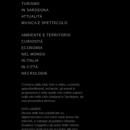
TURISMO
IN SARDEGNA
ATTUALITÀ
MUSICA E SPETTACOLO
AMBIENTE E TERRITORIO
CURIOSITÀ
ECONOMIA
NEL MONDO
IN ITALIA
IN CITTÀ
NECROLOGIE
Cronaca dalla città, foto e video, curiosità,
approfondimenti, inchieste, gli eventi in
programma e tutto quello che volete sapere
sulla vita nella città catalana in Sardegna, da
una prospettiva diversa.
DISCLAIMER
Alcune delle foto pubblicate su
algheroecoeco.com sono state prese da
Internet, e valutate di pubblico dominio.
Qualora i soggetti o gli autori delle stesse
avessero qualcosa da eccepire alla loro