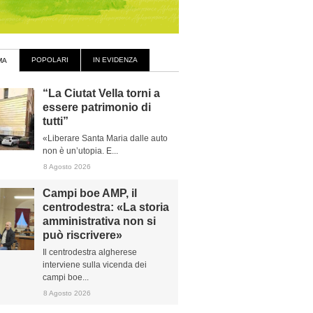
POPOLARI
IN EVIDENZA
MA
“La Ciutat Vella torni a
essere patrimonio di
tutti”
«Liberare Santa Maria dalle auto
non è un’utopia. E...
8 Agosto 2026
Campi boe AMP, il
centrodestra: «La storia
amministrativa non si
può riscrivere»
Il centrodestra algherese
interviene sulla vicenda dei
campi boe...
8 Agosto 2026