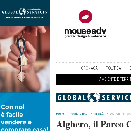
CRONACA
POLITICA
AMBIENTE E TERRI
Home
>
Alghero Eco
>
In città
>
Alghero, il Par
Alghero, il Parco 