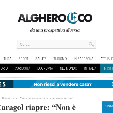
CULTURA
SPORT
SALUTE
TURISMO
IN SARDEGNA
ATTUALI
TORIO
CURIOSITÀ
ECONOMIA
NEL MONDO
IN ITALIA
IN CIT
co Caragol riapre: “Non è un’inaugurazione, è un ritorno a casa”
Caragol riapre: “Non è