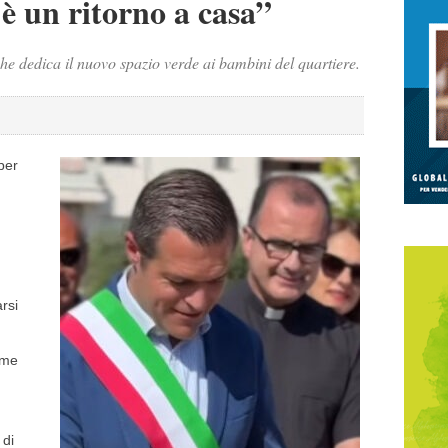
è un ritorno a casa”
he dedica il nuovo spazio verde ai bambini del quartiere.
 per
rsi
time
 di