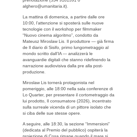
prenotazione (334 9181591 o
alghero@umanitaria.it
).
La mattina di domenica, a partire dalle ore
10:00, l’attenzione si sposterà sulle nuove
tecnologie con il workshop per filmmaker
“Nuovo cinema algoritmo”, condotto da
Mateusz Miroslaw Lis. Il produttore — già firma
de Il diario di Sisifo, primo lungometraggio al
mondo scritto dall’IA — analizzerà le
avanguardie digitali che stanno ridefinendo la
narrazione audiovisiva dalla pre alla post-
produzione.
Miroslaw Lis tornerà protagonista nel
pomeriggio, alle 18:00 nella sala conferenze di
Lo Quarter, per presentare il cortometraggio da
lui prodotto, Il consumatore (2026), incentrato
sulla surreale vicenda di un pittore isolato che
si ciba delle sue stesse opere.
A seguire, alle 18:30, la sezione “Immersioni”
(dedicata al Premio del pubblico) ospiterà la
proiezione di Cosa rimane quando il mare si