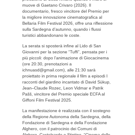
muove di Gaetano Crivaro (2026). Il
documentario, fresco vincitore del Premio per
la migliore innovazione cinematografica al
Bellaria Film Festival 2026, offre una riflessione
sulla Sardegna d’autunno, quando i flussi
turistici abbandonano le coste.
La serata si sposterà infine al Lido di San
Giovanni per la sezione “Tuffi”, pensata per i
più piccoli: dopo l’animazione di Giocacinema
(ore 20:30, prenotazioni a
ichnuasd@gmail.com
), alle 21:30 sarà
proiettato in prima regionale il film a episodi I
racconti del giardino incantato di David Sùkup,
Jean–Claude Rozec, Leon Vidmar e Patrik
Pašš, vincitore del Premio speciale ECFA al
Giffoni Film Festival 2025.
La manifestazione è realizzata con il sostegno
della Regione Autonoma della Sardegna, della
Fondazione di Sardegna e della Fondazione
Alghero, con il patrocinio dei Comuni di
Alghero, Castelsardo e Stintino. “Cinema delle