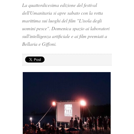
La quattordicesima edizione del festival
dell'Umanitaria si apre sabato con la rotta
marittima sui luoghi del film "L'isola degli
uomini pesce". Domenica spazio ai laboratori
sull'intelligenza artificiale e ai film premiati a
Bellaria e Giffoni.