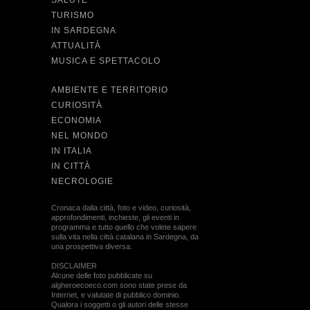
SALUTE
TURISMO
IN SARDEGNA
ATTUALITÀ
MUSICA E SPETTACOLO
AMBIENTE E TERRITORIO
CURIOSITÀ
ECONOMIA
NEL MONDO
IN ITALIA
IN CITTÀ
NECROLOGIE
Cronaca dalla città, foto e video, curiosità,
approfondimenti, inchieste, gli eventi in
programma e tutto quello che volete sapere
sulla vita nella città catalana in Sardegna, da
una prospettiva diversa.
DISCLAIMER
Alcune delle foto pubblicate su
algheroecoeco.com sono state prese da
Internet, e valutate di pubblico dominio.
Qualora i soggetti o gli autori delle stesse