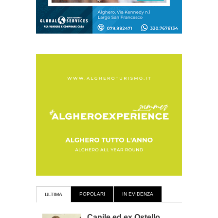
POPOLARI
IN EVIDENZA
ULTIMA
Canile ed ex Ostello,