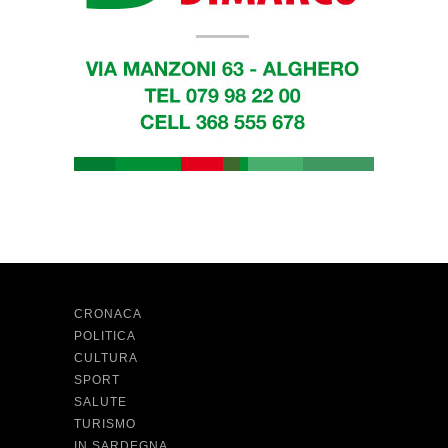
CRONACA
POLITICA
CULTURA
SPORT
SALUTE
TURISMO
IN SARDEGNA