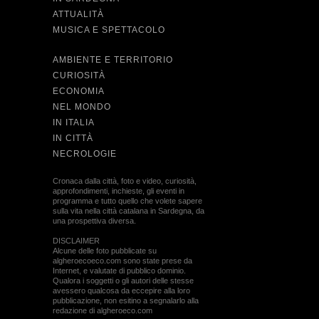
ATTUALITÀ
MUSICA E SPETTACOLO
AMBIENTE E TERRITORIO
CURIOSITÀ
ECONOMIA
NEL MONDO
IN ITALIA
IN CITTÀ
NECROLOGIE
Cronaca dalla città, foto e video, curiosità,
approfondimenti, inchieste, gli eventi in
programma e tutto quello che volete sapere
sulla vita nella città catalana in Sardegna, da
una prospettiva diversa.
DISCLAIMER
Alcune delle foto pubblicate su
algheroecoeco.com sono state prese da
Internet, e valutate di pubblico dominio.
Qualora i soggetti o gli autori delle stesse
avessero qualcosa da eccepire alla loro
pubblicazione, non esitino a segnalarlo alla
redazione di algheroeco.com