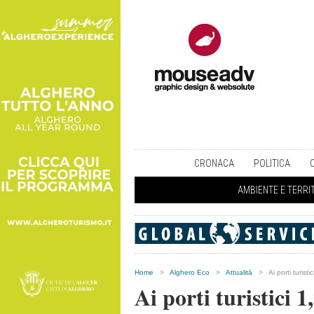
CRONACA
POLITICA
AMBIENTE E TERRI
Home
>
Alghero Eco
>
Attualità
>
Ai porti turist
Ai porti turistici 1