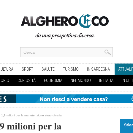
CULTURA
SPORT
SALUTE
TURISMO
IN SARDEGNA
ATTUALI
TORIO
CURIOSITÀ
ECONOMIA
NEL MONDO
IN ITALIA
IN CIT
ici 1,9 milioni per la manutenzione straordinaria
,9 milioni per la