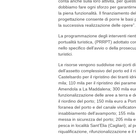
conta anche sulla loro attività, per quest
dobbiamo fare ogni sforzo per garantirn
la piena funzionalità. Il finanziamento de
progettazione consente di porre le basi 
la successiva realizzazione delle opere”.
La programmazione degli interventi rientr
portualità turistica, (PRRPT) adottato co
nello specifico dell’avvio o della prosecuz
turistici.
Le risorse vengono suddivise nei porti di 
dell’assetto complessivo del porto ed il rip
Castelsardo per il ripristino dei tiranti i
mila; 110 mila per il ripristino dei param
Amendola a La Maddalena; 300 mila euro 
funzionalizzazione delle aree a terra e 
il riordino del porto; 150 mila euro a Port
foranea del porto e del canale vivificato
insabbiamento dell’avamporto; 155 mila e
messa in sicurezza del porto; 205 mila eu
pesca in località Sant’Elia (Cagliari); al
riqualificazione, rifunzionalizzazione e i