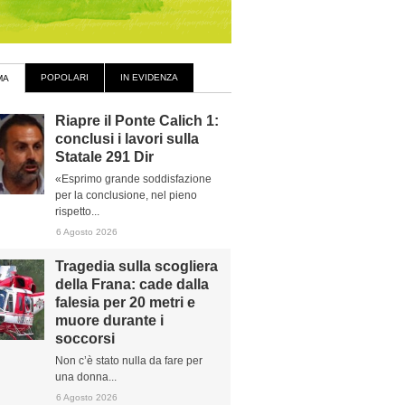
POPOLARI
IN EVIDENZA
MA
Riapre il Ponte Calich 1:
conclusi i lavori sulla
Statale 291 Dir
«Esprimo grande soddisfazione
per la conclusione, nel pieno
rispetto...
6 Agosto 2026
Tragedia sulla scogliera
della Frana: cade dalla
falesia per 20 metri e
muore durante i
soccorsi
Non c’è stato nulla da fare per
una donna...
6 Agosto 2026