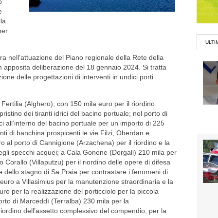
o
e
lla
per
ULTI
a nell’attuazione del Piano regionale della Rete della
n apposita deliberazione del 18 gennaio 2024. Si tratta
ione delle progettazioni di interventi in undici porti
Fertilia (Alghero), con 150 mila euro per il riordino
ristino dei tiranti idrici del bacino portuale; nel porto di
drici all’interno del bacino portuale per un importo di 225
enti di banchina prospicenti le vie Filzi, Oberdan e
al porto di Cannigione (Arzachena) per il riordino e la
degli specchi acquei; a Cala Gonone (Dorgali) 210 mila per
o Corallo (Villaputzu) per il riordino delle opere di difesa
re dello stagno di Sa Praia per contrastare i fenomeni di
uro a Villasimius per la manutenzione straordinaria e la
ro per la realizzazione del porticciolo per la piccola
 porto di Marceddì (Terralba) 230 mila per la
l riordino dell’assetto complessivo del compendio; per la