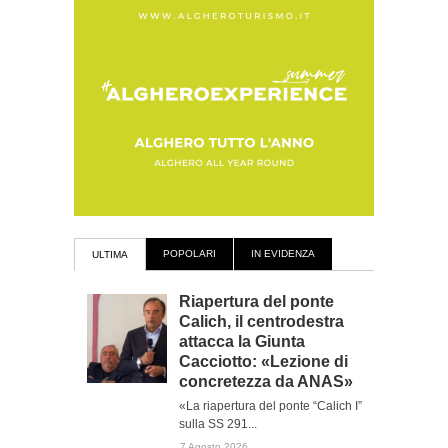
POPOLARI
IN EVIDENZA
ULTIMA
Riapertura del ponte
Calich, il centrodestra
attacca la Giunta
Cacciotto: «Lezione di
concretezza da ANAS»
«La riapertura del ponte “Calich I”
sulla SS 291...
7 Agosto 2026