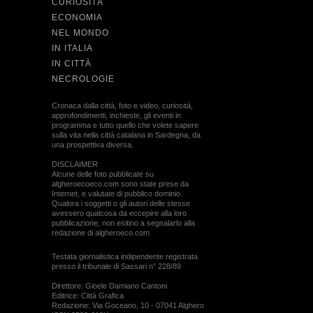
CURIOSITÀ
ECONOMIA
NEL MONDO
IN ITALIA
IN CITTÀ
NECROLOGIE
Cronaca dalla città, foto e video, curiosità,
approfondimenti, inchieste, gli eventi in
programma e tutto quello che volete sapere
sulla vita nella città catalana in Sardegna, da
una prospettiva diversa.
DISCLAIMER
Alcune delle foto pubblicate su
algheroecoeco.com sono state prese da
Internet, e valutate di pubblico dominio.
Qualora i soggetti o gli autori delle stesse
avessero qualcosa da eccepire alla loro
pubblicazione, non esitino a segnalarlo alla
redazione di algheroeco.com
Testata giornalistica indipendente registrata
presso il tribunale di Sassari n° 228/89
Direttore: Gioele Damiano Cantoni
Editrice: Città Grafica
Redazione: Via Goceano, 10 - 07041 Alghero