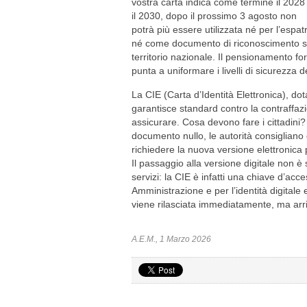
vostra carta indica come termine il 2028
il 2030, dopo il prossimo 3 agosto non
potrà più essere utilizzata né per l’espat
né come documento di riconoscimento s
territorio nazionale. Il pensionamento f
punta a uniformare i livelli di sicurezza 
La CIE (Carta d’Identità Elettronica), dot
garantisce standard contro la contraffaz
assicurare. Cosa devono fare i cittadini
documento nullo, le autorità consigliano 
richiedere la nuova versione elettronica
Il passaggio alla versione digitale non è
servizi: la CIE è infatti una chiave d’acc
Amministrazione e per l’identità digitale
viene rilasciata immediatamente, ma arriva
A.E.M., 1 Marzo 2026