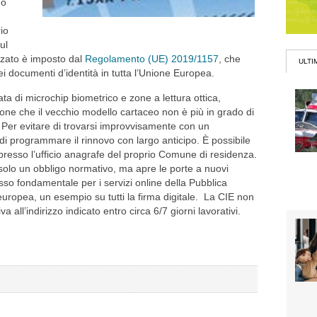
 o
rio
ul
orzato è imposto dal
Regolamento (UE) 2019/1157
, che
ULTI
dei documenti d’identità in tutta l’Unione Europea.
ata di microchip biometrico e zone a lettura ottica,
ione che il vecchio modello cartaceo non è più in grado di
? Per evitare di trovarsi improvvisamente con un
di programmare il rinnovo con largo anticipo. È possibile
 presso l’ufficio anagrafe del proprio Comune di residenza.
 solo un obbligo normativo, ma apre le porte a nuovi
esso fondamentale per i servizi online della Pubblica
 europea, un esempio su tutti la firma digitale. La CIE non
 all’indirizzo indicato entro circa 6/7 giorni lavorativi.