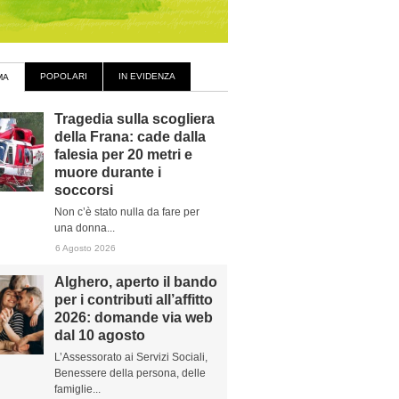
POPOLARI
IN EVIDENZA
MA
Tragedia sulla scogliera
della Frana: cade dalla
falesia per 20 metri e
muore durante i
soccorsi
Non c’è stato nulla da fare per
una donna...
6 Agosto 2026
Alghero, aperto il bando
per i contributi all’affitto
2026: domande via web
dal 10 agosto
L’Assessorato ai Servizi Sociali,
Benessere della persona, delle
famiglie...