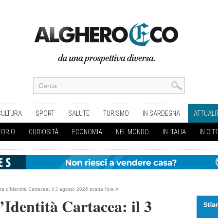
CULTURA
SPORT
SALUTE
TURISMO
IN SARDEGNA
ATTUALI
TORIO
CURIOSITÀ
ECONOMIA
NEL MONDO
IN ITALIA
IN CIT
ta d’Identità Cartacea: il 3 agosto 2026 scatta l’ora X
’Identità Cartacea: il 3