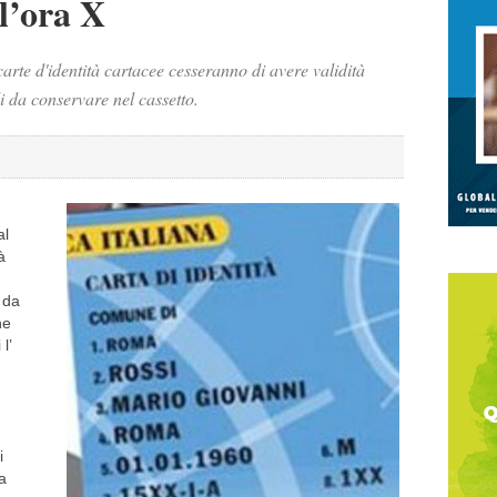
 l’ora X
carte d'identità cartacee cesseranno di avere validità
i da conservare nel cassetto.
al
à
 da
he
l’
i
a