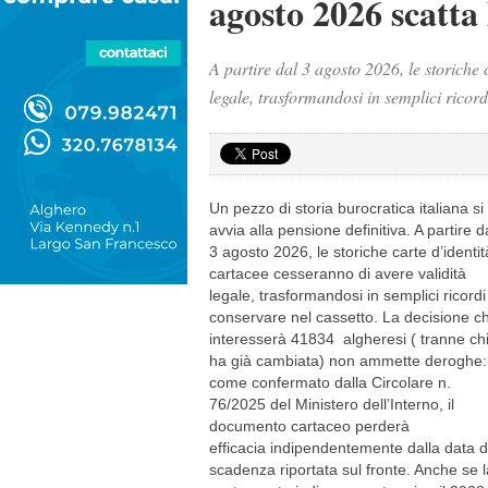
agosto 2026 scatta
A partire dal 3 agosto 2026, le storiche 
legale, trasformandosi in semplici ricord
Un pezzo di storia burocratica italiana si
avvia alla pensione definitiva. A partire d
3 agosto 2026, le storiche carte d’identit
cartacee cesseranno di avere validità
legale, trasformandosi in semplici ricordi
conservare nel cassetto. La decisione c
interesserà 41834 algheresi ( tranne chi 
ha già cambiata) non ammette deroghe:
come confermato dalla Circolare n.
76/2025 del Ministero dell’Interno, il
documento cartaceo perderà
efficacia indipendentemente dalla data d
scadenza riportata sul fronte. Anche se l