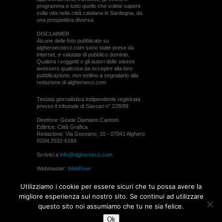
programma e tutto quello che volete sapere
sulla vita nella città catalana in Sardegna, da
una prospettiva diversa.
DISCLAIMER
Alcune delle foto pubblicate su
algheroecoeco.com sono state prese da
Internet, e valutate di pubblico dominio.
Qualora i soggetti o gli autori delle stesse
avessero qualcosa da eccepire alla loro
pubblicazione, non esitino a segnalarlo alla
redazione di algheroeco.com
Testata giornalistica indipendente registrata
presso il tribunale di Sassari n° 228/89
Direttore: Gioele Damiano Cantoni
Editrice: Città Grafica
Redazione: Via Goceano, 10 - 07041 Alghero
ISSN 2532-618X
Scrivici a
info@algheroeco.com
Webmaster:
WebRiver
© ALGHERO ECO Riproduzione solo con il
Utilizziamo i cookie per essere sicuri che tu possa avere la
permesso di algheroeco.com
migliore esperienza sul nostro sito. Se continui ad utilizzare
questo sito noi assumiamo che tu ne sia felice.
WEB DESIGN
Ok