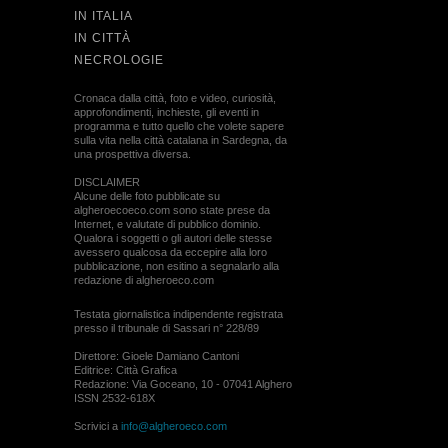
IN ITALIA
IN CITTÀ
NECROLOGIE
Cronaca dalla città, foto e video, curiosità,
approfondimenti, inchieste, gli eventi in
programma e tutto quello che volete sapere
sulla vita nella città catalana in Sardegna, da
una prospettiva diversa.
DISCLAIMER
Alcune delle foto pubblicate su
algheroecoeco.com sono state prese da
Internet, e valutate di pubblico dominio.
Qualora i soggetti o gli autori delle stesse
avessero qualcosa da eccepire alla loro
pubblicazione, non esitino a segnalarlo alla
redazione di algheroeco.com
Testata giornalistica indipendente registrata
presso il tribunale di Sassari n° 228/89
Direttore: Gioele Damiano Cantoni
Editrice: Città Grafica
Redazione: Via Goceano, 10 - 07041 Alghero
ISSN 2532-618X
Scrivici a
info@algheroeco.com