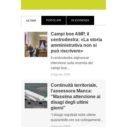
POPOLARI
IN EVIDENZA
ULTIMA
Campi boe AMP, il
centrodestra: «La storia
amministrativa non si
può riscrivere»
Il centrodestra algherese
interviene sulla vicenda dei
campi boe...
8 Agosto 2026
Continuità territoriale,
l’assessora Manca:
“Massima attenzione ai
disagi degli ultimi
giorni”
“I disagi registrati nelle ultime
quarantotto ore sui collegamenti...
8 Agosto 2026