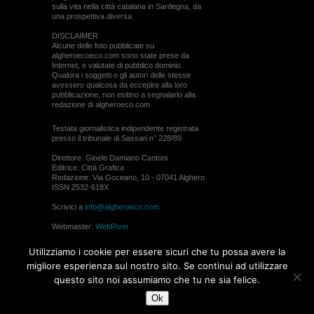
sulla vita nella città catalana in Sardegna, da
una prospettiva diversa.
DISCLAIMER
Alcune delle foto pubblicate su
algheroecoeco.com sono state prese da
Internet, e valutate di pubblico dominio.
Qualora i soggetti o gli autori delle stesse
avessero qualcosa da eccepire alla loro
pubblicazione, non esitino a segnalarlo alla
redazione di algheroeco.com
Testata giornalistica indipendente registrata
presso il tribunale di Sassari n° 228/89
Direttore: Gioele Damiano Cantoni
Editrice: Città Grafica
Redazione: Via Goceano, 10 - 07041 Alghero
ISSN 2532-618X
Scrivici a
info@algheroeco.com
Webmaster:
WebRiver
© ALGHERO ECO Riproduzione solo con il
Utilizziamo i cookie per essere sicuri che tu possa avere la
permesso di algheroeco.com
migliore esperienza sul nostro sito. Se continui ad utilizzare
questo sito noi assumiamo che tu ne sia felice.
WEB DESIGN
Ok