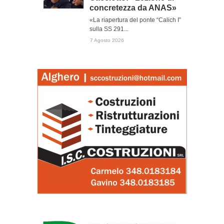
concretezza da ANAS»
«La riapertura del ponte “Calich I”
sulla SS 291...
7 Agosto 2026