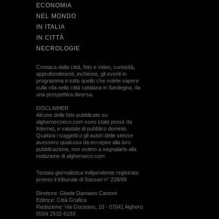
ECONOMIA
NEL MONDO
IN ITALIA
IN CITTÀ
NECROLOGIE
Cronaca dalla città, foto e video, curiosità,
approfondimenti, inchieste, gli eventi in
programma e tutto quello che volete sapere
sulla vita nella città catalana in Sardegna, da
una prospettiva diversa.
DISCLAIMER
Alcune delle foto pubblicate su
algheroecoeco.com sono state prese da
Internet, e valutate di pubblico dominio.
Qualora i soggetti o gli autori delle stesse
avessero qualcosa da eccepire alla loro
pubblicazione, non esitino a segnalarlo alla
redazione di algheroeco.com
Testata giornalistica indipendente registrata
presso il tribunale di Sassari n° 228/89
Direttore: Gioele Damiano Cantoni
Editrice: Città Grafica
Redazione: Via Goceano, 10 - 07041 Alghero
ISSN 2532-618X