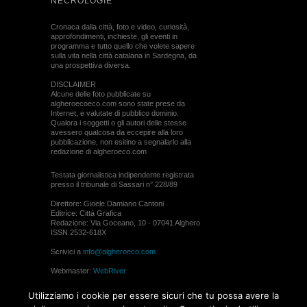
NECROLOGIE
Cronaca dalla città, foto e video, curiosità,
approfondimenti, inchieste, gli eventi in
programma e tutto quello che volete sapere
sulla vita nella città catalana in Sardegna, da
una prospettiva diversa.
DISCLAIMER
Alcune delle foto pubblicate su
algheroecoeco.com sono state prese da
Internet, e valutate di pubblico dominio.
Qualora i soggetti o gli autori delle stesse
avessero qualcosa da eccepire alla loro
pubblicazione, non esitino a segnalarlo alla
redazione di algheroeco.com
Testata giornalistica indipendente registrata
presso il tribunale di Sassari n° 228/89
Direttore: Gioele Damiano Cantoni
Editrice: Città Grafica
Redazione: Via Goceano, 10 - 07041 Alghero
ISSN 2532-618X
Scrivici a
info@algheroeco.com
Webmaster:
WebRiver
© ALGHERO ECO Riproduzione solo con il
Utilizziamo i cookie per essere sicuri che tu possa avere la
permesso di algheroeco.com