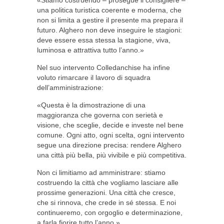
«Stiamo costruendo – prosegue il consigliere –
una politica turistica coerente e moderna, che
non si limita a gestire il presente ma prepara il
futuro. Alghero non deve inseguire le stagioni:
deve essere essa stessa la stagione, viva,
luminosa e attrattiva tutto l’anno.»
Nel suo intervento Colledanchise ha infine
voluto rimarcare il lavoro di squadra
dell’amministrazione:
«Questa è la dimostrazione di una
maggioranza che governa con serietà e
visione, che sceglie, decide e investe nel bene
comune. Ogni atto, ogni scelta, ogni intervento
segue una direzione precisa: rendere Alghero
una città più bella, più vivibile e più competitiva.
Non ci limitiamo ad amministrare: stiamo
costruendo la città che vogliamo lasciare alle
prossime generazioni. Una città che cresce,
che si rinnova, che crede in sé stessa. E noi
continueremo, con orgoglio e determinazione,
a farla fiorire tutto l’anno.»