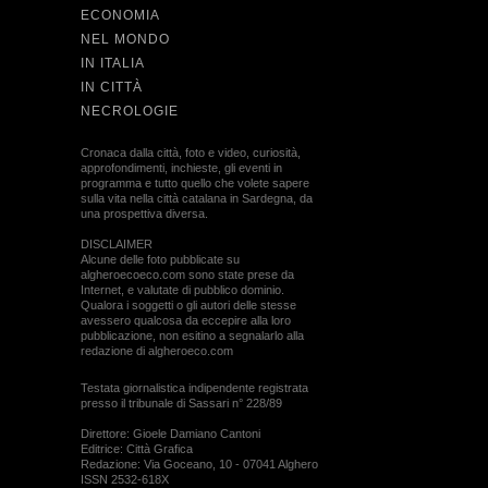
ECONOMIA
NEL MONDO
IN ITALIA
IN CITTÀ
NECROLOGIE
Cronaca dalla città, foto e video, curiosità,
approfondimenti, inchieste, gli eventi in
programma e tutto quello che volete sapere
sulla vita nella città catalana in Sardegna, da
una prospettiva diversa.
DISCLAIMER
Alcune delle foto pubblicate su
algheroecoeco.com sono state prese da
Internet, e valutate di pubblico dominio.
Qualora i soggetti o gli autori delle stesse
avessero qualcosa da eccepire alla loro
pubblicazione, non esitino a segnalarlo alla
redazione di algheroeco.com
Testata giornalistica indipendente registrata
presso il tribunale di Sassari n° 228/89
Direttore: Gioele Damiano Cantoni
Editrice: Città Grafica
Redazione: Via Goceano, 10 - 07041 Alghero
ISSN 2532-618X