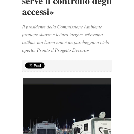
serve il controllo degli
accessi»
Il presidente della Commissione Ambiente
propone sbarre e lettura targhe: «Nessuna
ostilità, ma l'area non è un parcheggio a cielo
aperto. Pronto il Progetto Decoro»