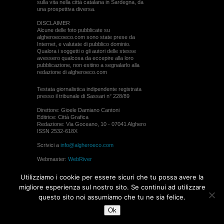
sulla vita nella città catalana in Sardegna, da
una prospettiva diversa.
DISCLAIMER
Alcune delle foto pubblicate su
algheroecoeco.com sono state prese da
Internet, e valutate di pubblico dominio.
Qualora i soggetti o gli autori delle stesse
avessero qualcosa da eccepire alla loro
pubblicazione, non esitino a segnalarlo alla
redazione di algheroeco.com
Testata giornalistica indipendente registrata
presso il tribunale di Sassari n° 228/89
Direttore: Gioele Damiano Cantoni
Editrice: Città Grafica
Redazione: Via Goceano, 10 - 07041 Alghero
ISSN 2532-618X
Scrivici a
info@algheroeco.com
Webmaster:
WebRiver
© ALGHERO ECO Riproduzione solo con il
Utilizziamo i cookie per essere sicuri che tu possa avere la
permesso di algheroeco.com
migliore esperienza sul nostro sito. Se continui ad utilizzare
questo sito noi assumiamo che tu ne sia felice.
WEB DESIGN
Ok