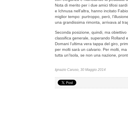
Nota di merito per i due amici tifosi sar
e Ichnusa nell’altra, hanno incitato Fabio p
miglior tempo: purtroppo, però, l’illusio
una grandissima rimonta, arrivava al tra
Seconda posizione, quindi, ma obiettivo r
classifica generale, superando Rolland e 
Domani l’ultima vera tappa del giro, prima
per molti sarà un calvario. Per molti, ma 
tutta un’Isola, se non una nazione, pronto
Ignazio Caruso, 30 Maggio 2014