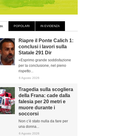
POPOLARI
IN EVIDENZA
MA
Riapre il Ponte Calich 1:
conclusi i lavori sulla
Statale 291 Dir
«Esprimo grande soddisfazione
per la conclusione, nel pieno
rispetto...
6 Agosto 2026
Tragedia sulla scogliera
della Frana: cade dalla
falesia per 20 metri e
muore durante i
soccorsi
Non c’è stato nulla da fare per
una donna...
6 Agosto 2026