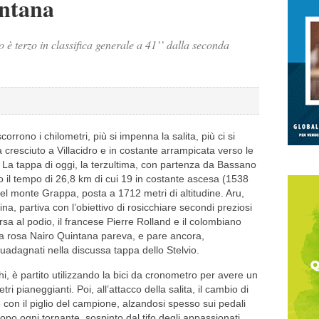
intana
 è terzo in classifica generale a 41’’ dalla seconda
rrono i chilometri, più si impenna la salita, più ci si
a cresciuto a Villacidro e in costante arrampicata verso le
e. La tappa di oggi, la terzultima, con partenza da Bassano
 il tempo di 26,8 km di cui 19 in costante ascesa (1538
a del monte Grappa, posta a 1712 metri di altitudine. Aru,
na, partiva con l’obiettivo di rosicchiare secondi preziosi
orsa al podio, il francese Pierre Rolland e il colombiano
ia rosa Nairo Quintana pareva, e pare ancora,
 guadagnati nella discussa tappa dello Stelvio.
hi, è partito utilizzando la bici da cronometro per avere un
i pianeggianti. Poi, all’attacco della salita, il cambio di
 con il piglio del campione, alzandosi spesso sui pedali
po ogni tornante, sospinto dal tifo degli appassionati.