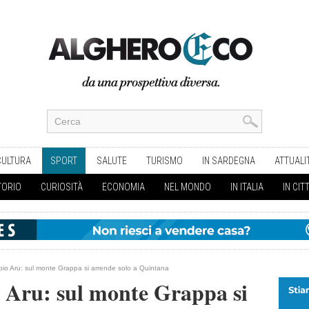
CULTURA
SPORT
SALUTE
TURISMO
IN SARDEGNA
ATTUALI
TORIO
CURIOSITÀ
ECONOMIA
NEL MONDO
IN ITALIA
IN CIT
bio Aru: sul monte Grappa si arrende solo a Quintana
o Aru: sul monte Grappa si