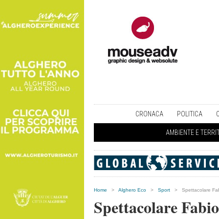
CRONACA
POLITICA
AMBIENTE E TERRI
Home
>
Alghero Eco
>
Sport
>
Spettacolare Fa
Spettacolare Fabi