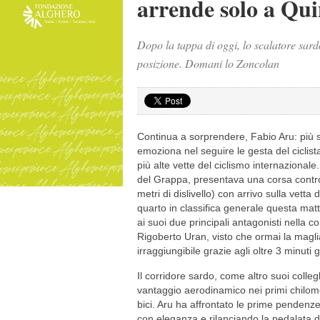
arrende solo a Qu
Dopo la tappa di oggi, lo scalatore sardo
posizione. Domani lo Zoncolan
Continua a sorprendere, Fabio Aru: più sco
emoziona nel seguire le gesta del ciclist
più alte vette del ciclismo internazional
del Grappa, presentava una corsa contro
metri di dislivello) con arrivo sulla vett
quarto in classifica generale questa matti
ai suoi due principali antagonisti nella c
Rigoberto Uran, visto che ormai la magl
irraggiungibile grazie agli oltre 3 minuti
Il corridore sardo, come altro suoi colleg
vantaggio aerodinamico nei primi chilometr
bici. Aru ha affrontato le prime pendenze
con eleganza e rilanciando la pedalata do