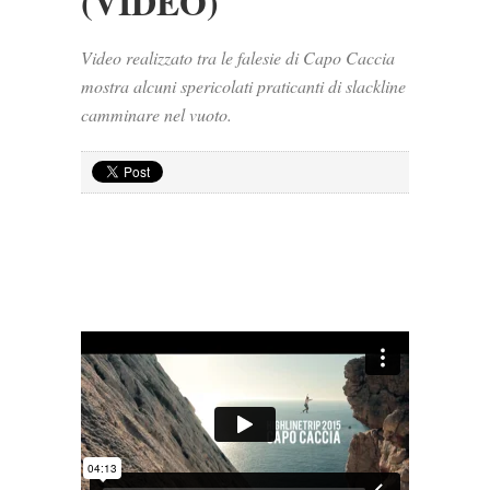
(VIDEO)
Video realizzato tra le falesie di Capo Caccia
mostra alcuni spericolati praticanti di slackline
camminare nel vuoto.