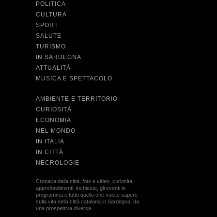
POLITICA
CULTURA
SPORT
SALUTE
TURISMO
IN SARDEGNA
ATTUALITÀ
MUSICA E SPETTACOLO
AMBIENTE E TERRITORIO
CURIOSITÀ
ECONOMIA
NEL MONDO
IN ITALIA
IN CITTÀ
NECROLOGIE
Cronaca dalla città, foto e video, curiosità,
approfondimenti, inchieste, gli eventi in
programma e tutto quello che volete sapere
sulla vita nella città catalana in Sardegna, da
una prospettiva diversa.