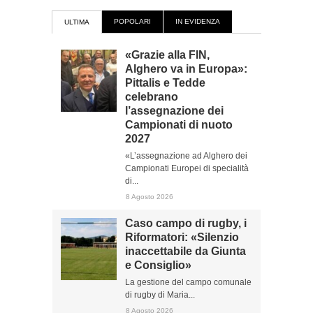
POPOLARI
IN EVIDENZA
ULTIMA
«Grazie alla FIN,
Alghero va in Europa»:
Pittalis e Tedde
celebrano
l’assegnazione dei
Campionati di nuoto
2027
«L’assegnazione ad Alghero dei
Campionati Europei di specialità
di...
8 Agosto 2026
Caso campo di rugby, i
Riformatori: «Silenzio
inaccettabile da Giunta
e Consiglio»
La gestione del campo comunale
di rugby di Maria...
8 Agosto 2026