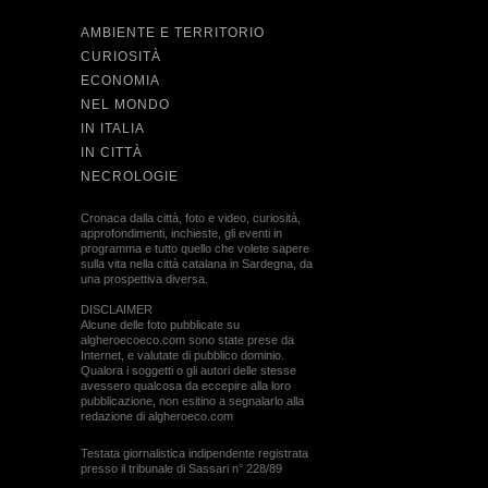
AMBIENTE E TERRITORIO
CURIOSITÀ
ECONOMIA
NEL MONDO
IN ITALIA
IN CITTÀ
NECROLOGIE
Cronaca dalla città, foto e video, curiosità,
approfondimenti, inchieste, gli eventi in
programma e tutto quello che volete sapere
sulla vita nella città catalana in Sardegna, da
una prospettiva diversa.
DISCLAIMER
Alcune delle foto pubblicate su
algheroecoeco.com sono state prese da
Internet, e valutate di pubblico dominio.
Qualora i soggetti o gli autori delle stesse
avessero qualcosa da eccepire alla loro
pubblicazione, non esitino a segnalarlo alla
redazione di algheroeco.com
Testata giornalistica indipendente registrata
presso il tribunale di Sassari n° 228/89